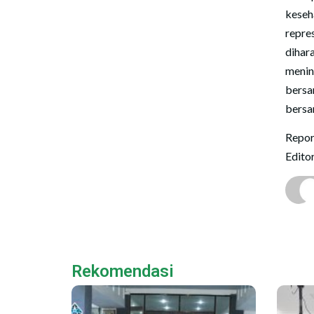
keseha
repre
dihar
menin
bersa
bersa
Repor
Edito
Rekomendasi