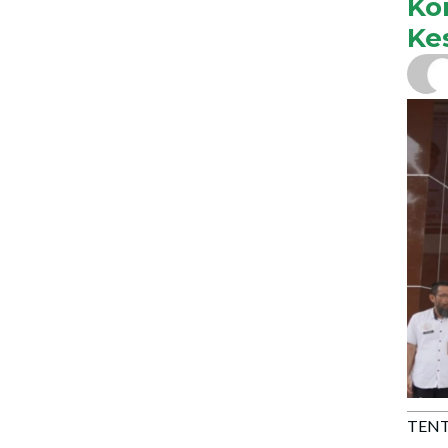
Ko
Ke
TENT