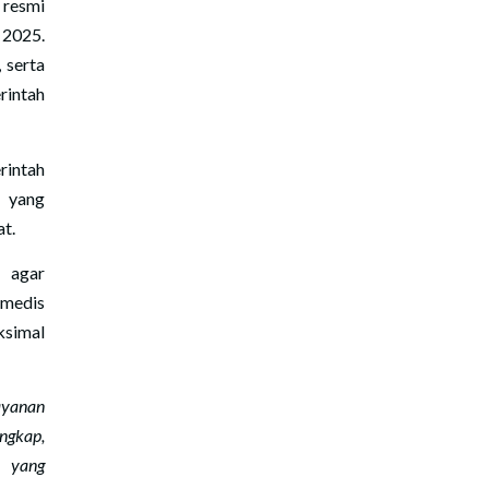
 resmi
 2025.
, serta
rintah
rintah
r yang
at.
 agar
 medis
ksimal
ayanan
ngkap,
n yang