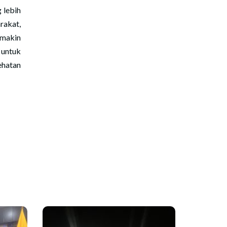
g lebih
rakat,
emakin
 untuk
ehatan