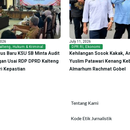
2026
July 11, 2026
alteng
,
Hukum & Kriminal
DPR RI
,
Ekonomi
us Baru KSU SB Minta Audit
Kehilangan Sosok Kakak, A
an Usai RDP DPRD Kalteng
Yuslim Patawari Kenang Ke
ri Kepastian
Almarhum Rachmat Gobel
Tentang Kami
Kode Etik Jurnalistik