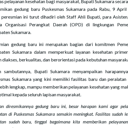
tas pelayanan kesehatan bagi masyarakat, Bupati Sukamara secara
mikan gedung baru Puskesmas Sukamara pada Rabu, 9 April
peresmian ini turut dihadiri oleh Staff Ahli Bupati, para Asisten
a Organisasi Perangkat Daerah (OPD) di lingkungan Peme
aten Sukamara.
mian gedung baru ini merupakan bagian dari komitmen Peme
aten Sukamara dalam memperkuat layanan kesehatan prime
 diakses, berkualitas, dan berorientasi pada kebutuhan masyarak
m sambutannya, Bupati Sukamara menyampaikan harapannya
smas Sukamara yang kini memiliki fasilitas baru dan peralatan
lebih lengkap, mampu memberikan pelayanan kesehatan yang ma
ptimal kepada seluruh lapisan masyarakat.
an diresmikannya gedung baru ini, besar harapan kami agar pel
atan di Puskesmas Sukamara semakin meningkat. Fasilitas sudah le
atan sudah baru, tinggal bagaimana kita memberikan pelayana