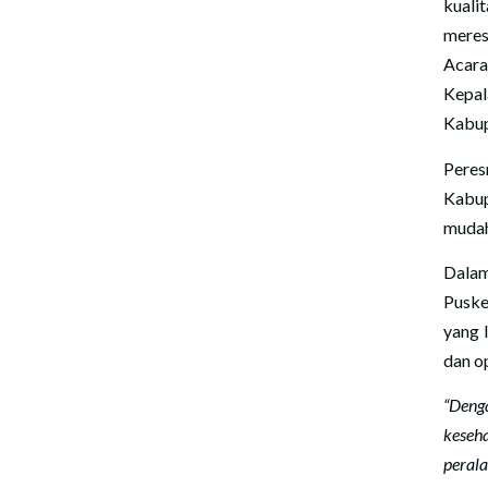
kuali
meres
Acara 
Kepal
Kabup
Peres
Kabup
mudah
Dala
Puske
yang 
dan o
“Deng
keseh
peral