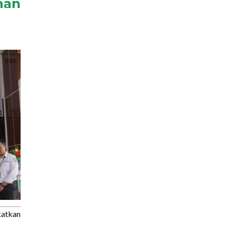
nan
atkan