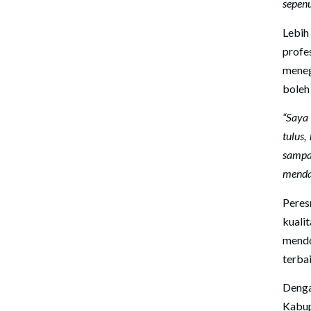
sepenu
Lebih
profe
meneg
boleh
“Saya
tulus,
samp
menda
Peres
kuali
mendo
terbai
Deng
Kabup