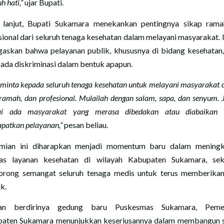
h hati,”
ujar Bupati.
 lanjut, Bupati Sukamara menekankan pentingnya sikap ram
sional dari seluruh tenaga kesehatan dalam melayani masyarakat. I
askan bahwa pelayanan publik, khususnya di bidang kesehatan,
 ada diskriminasi dalam bentuk apapun.
 minta kepada seluruh tenaga kesehatan untuk melayani masyarakat 
 ramah, dan profesional. Mulailah dengan salam, sapa, dan senyum.
ai ada masyarakat yang merasa dibedakan atau diabaikan 
patkan pelayanan,”
pesan beliau.
mian ini diharapkan menjadi momentum baru dalam mening
tas layanan kesehatan di wilayah Kabupaten Sukamara, sek
rong semangat seluruh tenaga medis untuk terus memberika
k.
an berdirinya gedung baru Puskesmas Sukamara, Pemer
aten Sukamara menunjukkan keseriusannya dalam membangun 