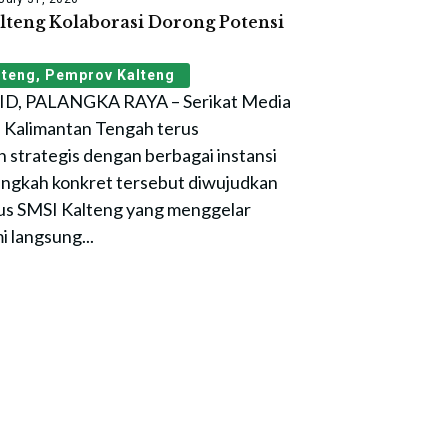
lteng Kolaborasi Dorong Potensi
lteng
,
Pemprov Kalteng
, PALANGKA RAYA – Serikat Media
) Kalimantan Tengah terus
strategis dengan berbagai instansi
angkah konkret tersebut diwujudkan
rus SMSI Kalteng yang menggelar
i langsung...