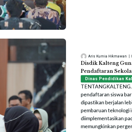
Aris Kurnia Hikmawan
Disdik Kalteng Gun
Pendaftaran Sekol
Dinas Pendidikan Ka
TENTANGKALTENG.ID
pendaftaran siswa bar
dipastikan berjalan l
pembaruan teknologi in
diimplementasikan pa
memungkinkan pergera