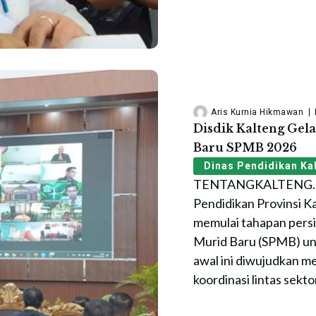
Aris Kurnia Hikmawan
Disdik Kalteng Gela
Baru SPMB 2026
Dinas Pendidikan Ka
TENTANGKALTENG.ID
Pendidikan Provinsi K
memulai tahapan pers
Murid Baru (SPMB) un
awal ini diwujudkan m
koordinasi lintas sektor