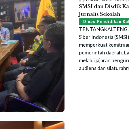
SMSI dan Disdik Ka
Jurnalis Sekolah
Dinas Pendidikan Ka
TENTANGKALTENG.ID
Siber Indonesia (SMSI
memperkuat kemitraan 
pemerintah daerah. L
melalui jajaran pengu
audiens dan silaturahm