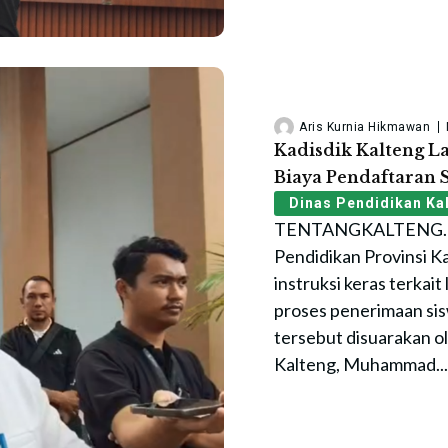
Aris Kurnia Hikmawan
Kadisdik Kalteng L
Biaya Pendaftaran
Dinas Pendidikan Ka
TENTANGKALTENG.ID
Pendidikan Provinsi 
instruksi keras terkait
proses penerimaan sis
tersebut disuarakan ol
Kalteng, Muhammad...