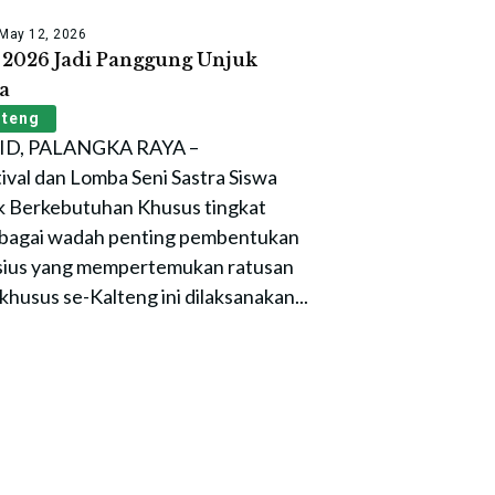
May 12, 2026
 2026 Jadi Panggung Unjuk
a
lteng
D, PALANGKA RAYA –
val dan Lomba Seni Sastra Siswa
k Berkebutuhan Khusus tingkat
sebagai wadah penting pembentukan
tisius yang mempertemukan ratusan
husus se-Kalteng ini dilaksanakan...