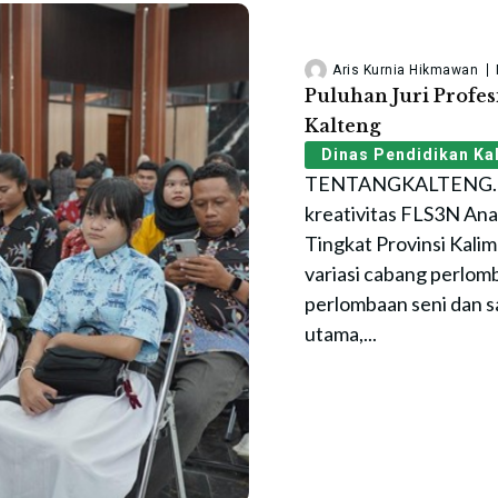
Aris Kurnia Hikmawan
Puluhan Juri Profe
Kalteng
Dinas Pendidikan Ka
TENTANGKALTENG.ID
kreativitas FLS3N An
Tingkat Provinsi Kal
variasi cabang perlom
perlombaan seni dan sa
utama,...