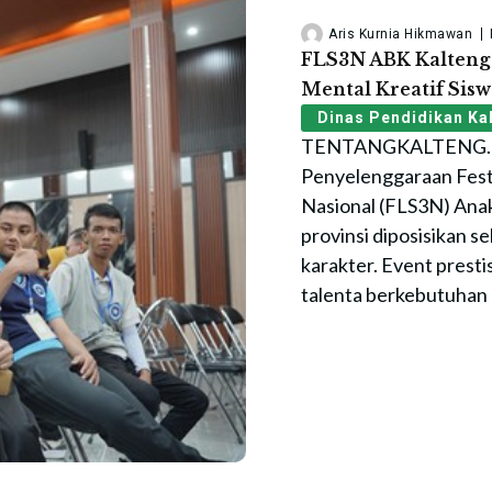
Aris Kurnia Hikmawan
FLS3N ABK Kalteng
Mental Kreatif Sisw
Dinas Pendidikan Ka
TENTANGKALTENG.I
Penyelenggaraan Festi
Nasional (FLS3N) Ana
provinsi diposisikan 
karakter. Event pres
talenta berkebutuhan k