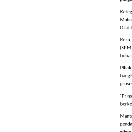
Keteg
Muham
Disdi
Reza 
(SPMB
bebas
Pihak
bangk
proses
“Prin
berkea
Manta
penda
mimpi