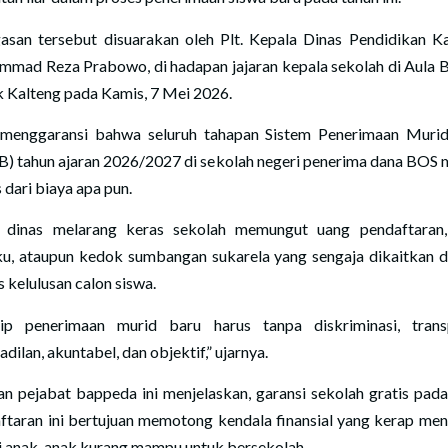
asan tersebut disuarakan oleh Plt. Kepala Dinas Pendidikan Ka
mad Reza Prabowo, di hadapan jajaran kepala sekolah di Aula 
k Kalteng pada Kamis, 7 Mei 2026.
menggaransi bahwa seluruh tahapan Sistem Penerimaan Muri
) tahun ajaran 2026/2027 di sekolah negeri penerima dana BOS 
 dari biaya apa pun.
 dinas melarang keras sekolah memungut uang pendaftaran
u, ataupun kedok sumbangan sukarela yang sengaja dikaitkan 
 kelulusan calon siswa.
sip penerimaan murid baru harus tanpa diskriminasi, trans
dilan, akuntabel, dan objektif,” ujarnya.
n pejabat bappeda ini menjelaskan, garansi sekolah gratis pad
ftaran ini bertujuan memotong kendala finansial yang kerap me
 anak-anak kurang mampu untuk bersekolah.