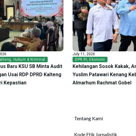
2026
July 11, 2026
alteng
,
Hukum & Kriminal
DPR RI
,
Ekonomi
us Baru KSU SB Minta Audit
Kehilangan Sosok Kakak, A
an Usai RDP DPRD Kalteng
Yuslim Patawari Kenang Ke
ri Kepastian
Almarhum Rachmat Gobel
Tentang Kami
Kode Etik Jurnalistik