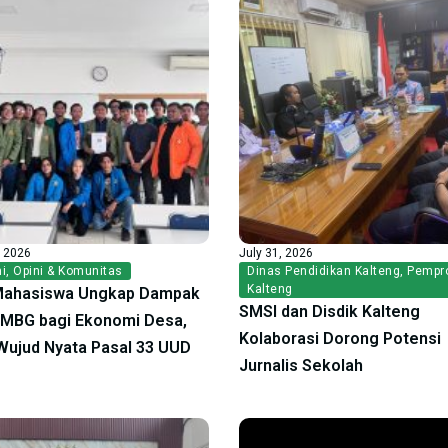
, 2026
July 31, 2026
i
,
Opini & Komunitas
Dinas Pendidikan Kalteng
,
Pempr
Kalteng
Mahasiswa Ungkap Dampak
SMSI dan Disdik Kalteng
f MBG bagi Ekonomi Desa,
Kolaborasi Dorong Potensi
ujud Nyata Pasal 33 UUD
Jurnalis Sekolah