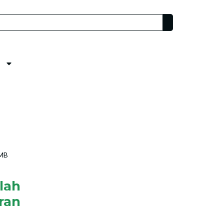
PMB
lah
ran