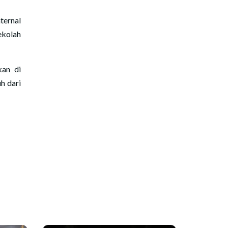
ternal
ekolah
kan di
h dari