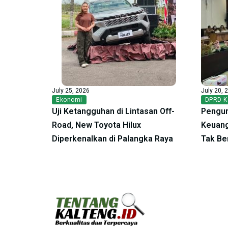
July 25, 2026
July 20, 
Ekonomi
DPRD K
Uji Ketangguhan di Lintasan Off-
Pengur
Road, New Toyota Hilux
Keuang
Diperkenalkan di Palangka Raya
Tak Be