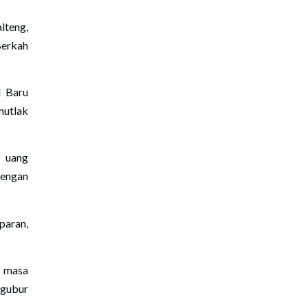
lteng,
Berkah
d Baru
mutlak
, uang
dengan
paran,
a masa
ngubur