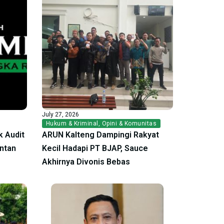
July 27, 2026
Hukum & Kriminal
,
Opini & Komunitas
 Audit
ARUN Kalteng Dampingi Rakyat
antan
Kecil Hadapi PT BJAP, Sauce
Akhirnya Divonis Bebas