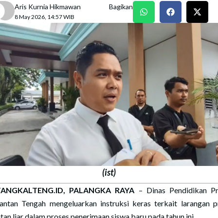
Aris Kurnia Hikmawan
Bagikan
8 May 2026, 14:57 WIB
(ist)
ANGKALTENG.ID, PALANGKA RAYA
– Dinas Pendidikan Pr
antan Tengah mengeluarkan instruksi keras terkait larangan p
tan liar dalam proses penerimaan siswa baru pada tahun ini.