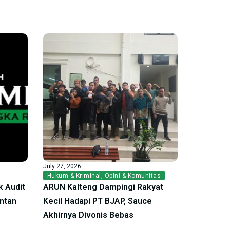
July 27, 2026
Hukum & Kriminal
,
Opini & Komunitas
 Audit
ARUN Kalteng Dampingi Rakyat
antan
Kecil Hadapi PT BJAP, Sauce
Akhirnya Divonis Bebas