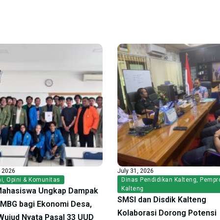
, 2026
July 31, 2026
i
,
Opini & Komunitas
Dinas Pendidikan Kalteng
,
Pempr
Kalteng
Mahasiswa Ungkap Dampak
SMSI dan Disdik Kalteng
f MBG bagi Ekonomi Desa,
Kolaborasi Dorong Potensi
ujud Nyata Pasal 33 UUD