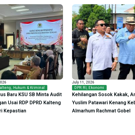
2026
July 11, 2026
alteng
,
Hukum & Kriminal
DPR RI
,
Ekonomi
us Baru KSU SB Minta Audit
Kehilangan Sosok Kakak, A
an Usai RDP DPRD Kalteng
Yuslim Patawari Kenang Ke
ri Kepastian
Almarhum Rachmat Gobel