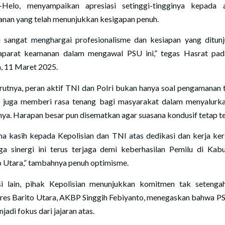
Helo, menyampaikan apresiasi setinggi-tingginya kepada 
nan yang telah menunjukkan kesigapan penuh.
 sangat menghargai profesionalisme dan kesiapan yang ditun
aparat keamanan dalam mengawal PSU ini,” tegas Hasrat pad
a, 11 Maret 2025.
utnya, peran aktif TNI dan Polri bukan hanya soal pengamanan t
i juga memberi rasa tenang bagi masyarakat dalam menyalurk
nya. Harapan besar pun disematkan agar suasana kondusif tetap te
ma kasih kepada Kepolisian dan TNI atas dedikasi dan kerja ker
a sinergi ini terus terjaga demi keberhasilan Pemilu di Kab
o Utara,” tambahnya penuh optimisme.
si lain, pihak Kepolisian menunjukkan komitmen tak setengah
res Barito Utara, AKBP Singgih Febiyanto, menegaskan bahwa PS
njadi fokus dari jajaran atas.