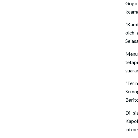
Gogo-
keama
“Kami
oleh 
Selas
Menur
tetap
suara
“Teri
Semog
Barit
Di si
Kapol
ini me