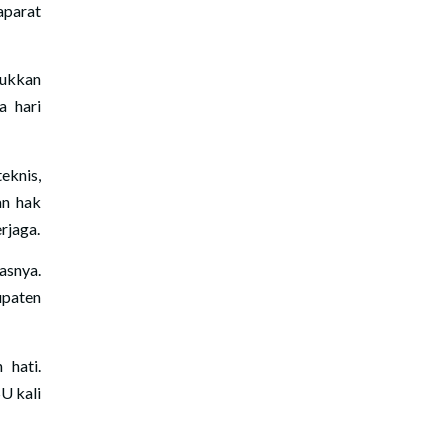
aparat
jukkan
a hari
eknis,
an hak
rjaga.
asnya.
upaten
 hati.
U kali