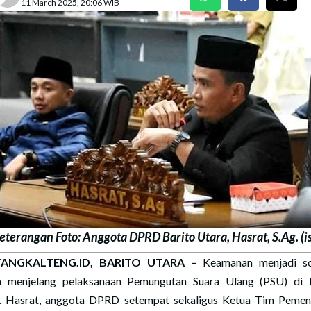
11 March 2025, 20:06 WIB
eterangan Foto: Anggota DPRD Barito Utara, Hasrat, S.Ag. (is
ANGKALTENG.ID, BARITO UTARA
–
Keamanan menjadi so
 menjelang pelaksanaan Pemungutan Suara Ulang (PSU) di 
. Hasrat, anggota DPRD setempat sekaligus Ketua Tim Peme