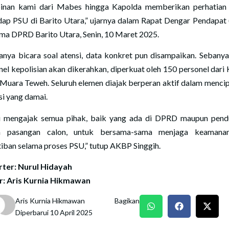
inan kami dari Mabes hingga Kapolda memberikan perhatian
dap PSU di Barito Utara,” ujarnya dalam Rapat Dengar Pendapat
ma DPRD Barito Utara, Senin, 10 Maret 2025.
anya bicara soal atensi, data konkret pun disampaikan. Sebany
nel kepolisian akan dikerahkan, diperkuat oleh 150 personel dari
Muara Teweh. Seluruh elemen diajak berperan aktif dalam menci
si yang damai.
 mengajak semua pihak, baik yang ada di DPRD maupun pen
a pasangan calon, untuk bersama-sama menjaga keamana
tiban selama proses PSU,” tutup AKBP Singgih.
ter: Nurul Hidayah
r: Aris Kurnia Hikmawan
Aris Kurnia Hikmawan
Bagikan
Diperbarui 10 April 2025