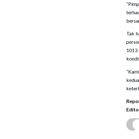
“Pimp
terha
bersa
Tak h
perso
1013 
kondi
“Kami
kedu
keter
Repor
Edito