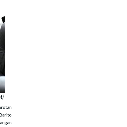
t)
rotan
Barito
nangan