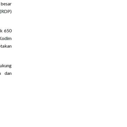
 besar
 (RDP)
ak 650
 Kodim
ptakan
dukung
n dan