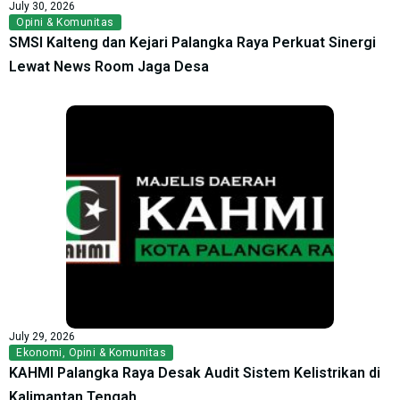
July 30, 2026
Opini & Komunitas
SMSI Kalteng dan Kejari Palangka Raya Perkuat Sinergi
Lewat News Room Jaga Desa
July 29, 2026
Ekonomi
,
Opini & Komunitas
KAHMI Palangka Raya Desak Audit Sistem Kelistrikan di
Kalimantan Tengah