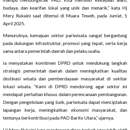
budaya, dan kearifan lokal yang unik dan menarik,” kata Hj
Mery Rukaini saat ditemui di Muara Teweh, pada Jum’at, 5
April 2025.
Menurutnya, kemajuan sektor pariwisata sangat bergantung
pada dukungan infrastruktur, promosi yang tepat, serta kerja
sama antara pemerintah daerah dan pelaku usaha.
Ia menyatakan komitmen DPRD untuk mendukung langkah
strategis pemerintah daerah dalam meningkatkan kualitas
destinasi wisata dan pemberdayaan masyarakat di sekitar
lokasi wisata. “Kami di DPRD mendorong agar sektor ini
mendapat perhatian khusus dalam perencanaan pembangunan.
Dengan pengelolaan yang baik, pariwisata dapat menciptakan
lapangan kerja, meningkatkan ekonomi masyarakat, dan
tentunya berkontribusi pada PAD Barito Utara,” ujarnya.
Hj Mery Rukaini juga mendorong dinas terkait agar lebih aktif