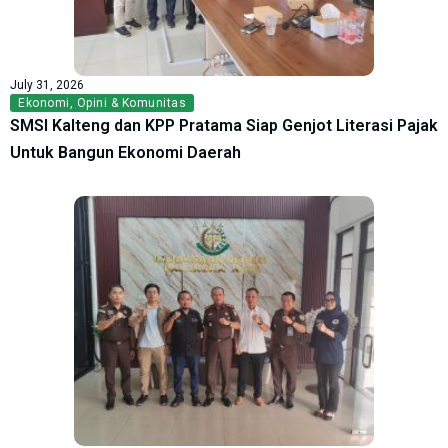
July 31, 2026
Ekonomi
,
Opini & Komunitas
SMSI Kalteng dan KPP Pratama Siap Genjot Literasi Pajak
Untuk Bangun Ekonomi Daerah