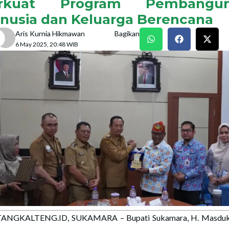
rkuat Program Pembangu
nusia dan Keluarga Berencana
Aris Kurnia Hikmawan
Bagikan
6 May 2025, 20:48 WIB
ANGKALTENG.ID, SUKAMARA – Bupati Sukamara, H. Masduki, 