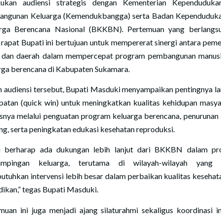
kukan audiensi strategis dengan Kementerian Kependuduka
ngunan Keluarga (Kemendukbangga) serta Badan Kependuduk
rga Berencana Nasional (BKKBN). Pertemuan yang berlangs
 rapat Bupati ini bertujuan untuk mempererat sinergi antara peme
 dan daerah dalam mempercepat program pembangunan manus
rga berencana di Kabupaten Sukamara.
 audiensi tersebut, Bupati Masduki menyampaikan pentingnya l
patan (quick win) untuk meningkatkan kualitas kehidupan masya
snya melalui penguatan program keluarga berencana, penurunan
ing, serta peningkatan edukasi kesehatan reproduksi.
 berharap ada dukungan lebih lanjut dari BKKBN dalam p
ampingan keluarga, terutama di wilayah-wilayah yang 
tuhkan intervensi lebih besar dalam perbaikan kualitas kesehat
dikan,” tegas Bupati Masduki.
muan ini juga menjadi ajang silaturahmi sekaligus koordinasi in