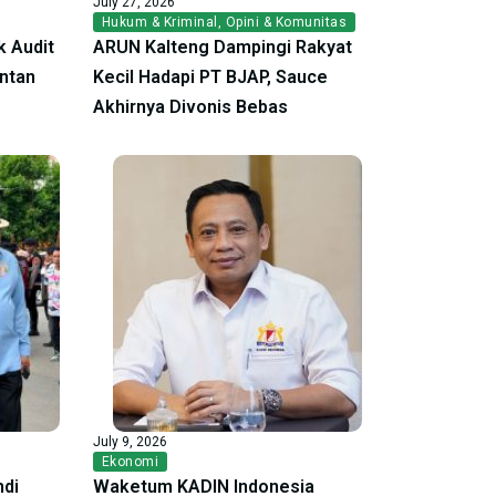
July 27, 2026
Hukum & Kriminal
,
Opini & Komunitas
 Audit
ARUN Kalteng Dampingi Rakyat
antan
Kecil Hadapi PT BJAP, Sauce
Akhirnya Divonis Bebas
July 9, 2026
Ekonomi
ndi
Waketum KADIN Indonesia