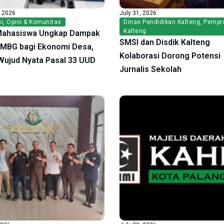
, 2026
July 31, 2026
i
,
Opini & Komunitas
Dinas Pendidikan Kalteng
,
Pempr
Kalteng
Mahasiswa Ungkap Dampak
SMSI dan Disdik Kalteng
f MBG bagi Ekonomi Desa,
Kolaborasi Dorong Potensi
ujud Nyata Pasal 33 UUD
Jurnalis Sekolah