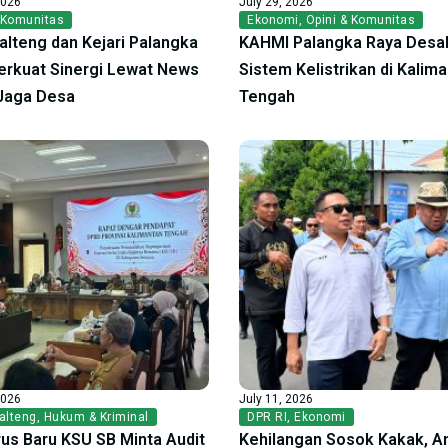
2026
July 29, 2026
 Komunitas
Ekonomi
,
Opini & Komunitas
alteng dan Kejari Palangka
KAHMI Palangka Raya Desak
erkuat Sinergi Lewat News
Sistem Kelistrikan di Kalim
Jaga Desa
Tengah
2026
July 11, 2026
alteng
,
Hukum & Kriminal
DPR RI
,
Ekonomi
us Baru KSU SB Minta Audit
Kehilangan Sosok Kakak, A