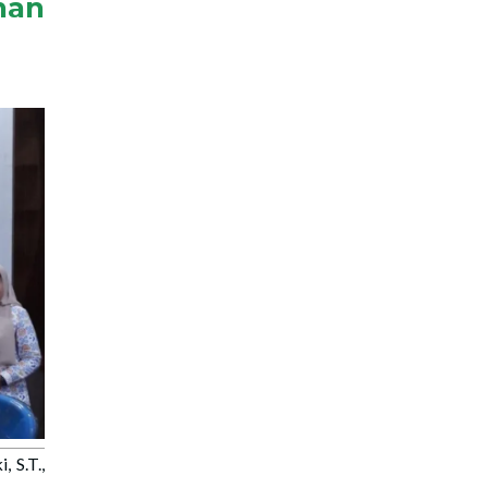
nan
S.T.,