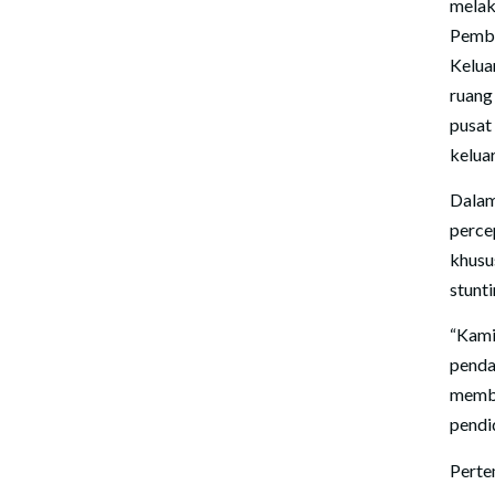
mela
Pemba
Kelua
ruang
pusat
kelua
Dalam
perce
khusu
stunt
“Kami
pend
membu
pendi
Perte