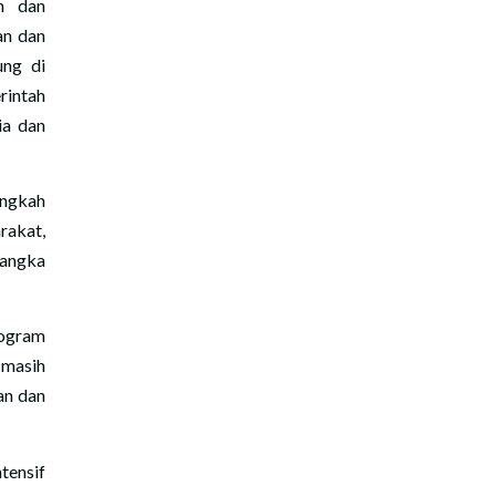
n dan
an dan
ung di
rintah
ia dan
angkah
rakat,
 angka
rogram
masih
an dan
tensif