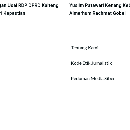
an Usai RDP DPRD Kalteng
Yuslim Patawari Kenang Ke
ri Kepastian
Almarhum Rachmat Gobel
Tentang Kami
Kode Etik Jurnalistik
Pedoman Media Siber
Copyright © 2026 tentangkalteng.id