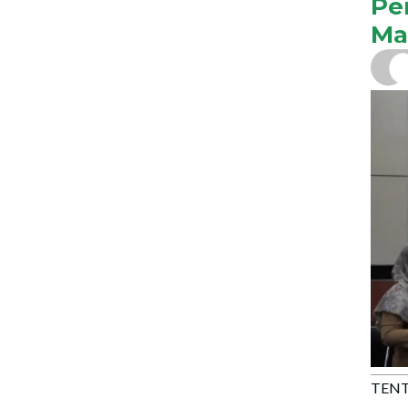
Pe
Ma
TENT