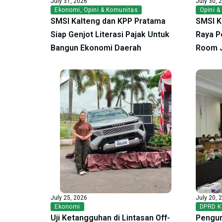
July 31, 2026
July 30, 
Ekonomi
,
Opini & Komunitas
Opini &
SMSI Kalteng dan KPP Pratama
SMSI K
Siap Genjot Literasi Pajak Untuk
Raya P
Bangun Ekonomi Daerah
Room 
July 25, 2026
July 20, 
Ekonomi
DPRD K
Uji Ketangguhan di Lintasan Off-
Pengur