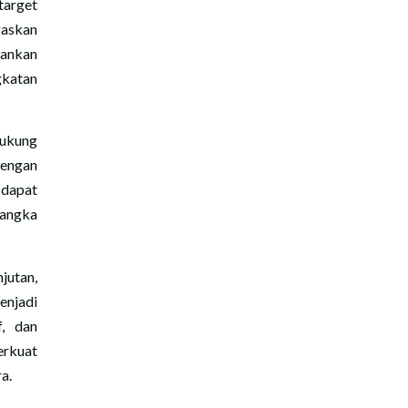
target
gaskan
lankan
katan
dukung
dengan
 dapat
 angka
jutan,
enjadi
, dan
rkuat
a.