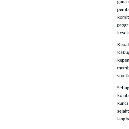
guna 
pemba
komit
prog
kesej
Kepal
Kabup
kepen
membe
stunt
Sebag
kolab
kunc
seja
langk