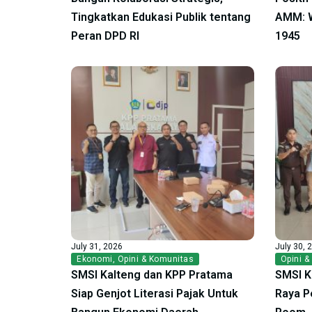
Tingkatkan Edukasi Publik tentang
AMM: W
Peran DPD RI
1945
July 31, 2026
July 30, 
Ekonomi
,
Opini & Komunitas
Opini &
SMSI Kalteng dan KPP Pratama
SMSI K
Siap Genjot Literasi Pajak Untuk
Raya P