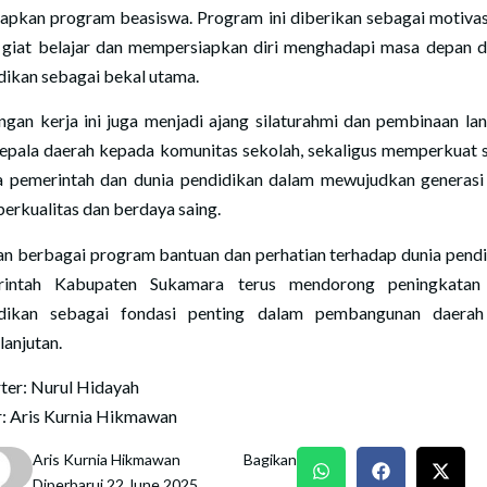
apkan program beasiswa. Program ini diberikan sebagai motivas
 giat belajar dan mempersiapkan diri menghadapi masa depan 
dikan sebagai bekal utama.
ngan kerja ini juga menjadi ajang silaturahmi dan pembinaan la
kepala daerah kepada komunitas sekolah, sekaligus memperkuat s
a pemerintah dan dunia pendidikan dalam mewujudkan generas
berkualitas dan berdaya saing.
n berbagai program bantuan dan perhatian terhadap dunia pendi
rintah Kabupaten Sukamara terus mendorong peningkatan
idikan sebagai fondasi penting dalam pembangunan daerah
lanjutan.
ter: Nurul Hidayah
r: Aris Kurnia Hikmawan
Aris Kurnia Hikmawan
Bagikan
Diperbarui 22 June 2025