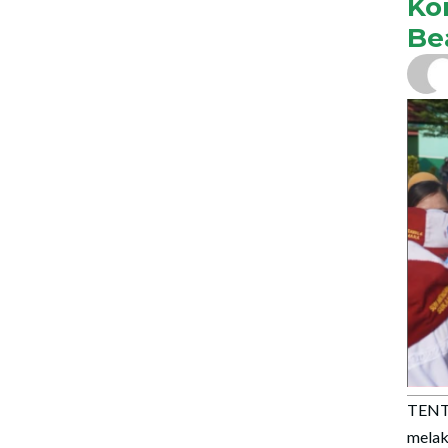
Ko
Be
TENT
mela