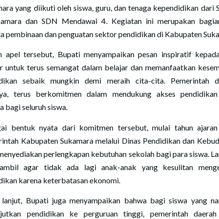
ara yang diikuti oleh siswa, guru, dan tenaga kependidikan dar
amara dan SDN Mendawai 4. Kegiatan ini merupakan bagia
a pembinaan dan penguatan sektor pendidikan di Kabupaten Suk
 apel tersebut, Bupati menyampaikan pesan inspiratif kepad
ar untuk terus semangat dalam belajar dan memanfaatkan kese
dikan sebaik mungkin demi meraih cita-cita. Pemerintah d
nya, terus berkomitmen dalam mendukung akses pendidikan
a bagi seluruh siswa.
ai bentuk nyata dari komitmen tersebut, mulai tahun ajaran
intah Kabupaten Sukamara melalui Dinas Pendidikan dan Kebu
menyediakan perlengkapan kebutuhan sekolah bagi para siswa. L
iambil agar tidak ada lagi anak-anak yang kesulitan men
dikan karena keterbatasan ekonomi.
 lanjut, Bupati juga menyampaikan bahwa bagi siswa yang na
jutkan pendidikan ke perguruan tinggi, pemerintah daerah