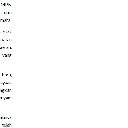
i SMPN
n dari
amara.
a para
mpatan
aerah,
 yang
 baru,
dayaan
angkah
genyam
ntinya
 telah