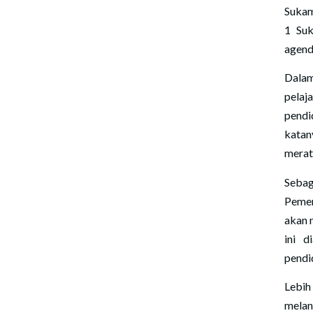
Sukam
1 Suk
agend
Dalam
pelaj
pendi
kata
merat
Sebag
Pemer
akan 
ini d
pendi
Lebih
melan