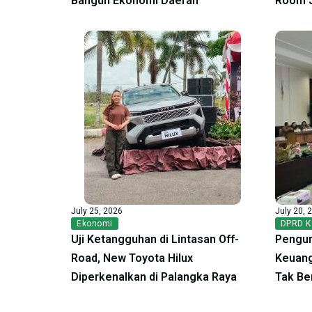
Bangun Ekonomi Daerah
Room 
July 25, 2026
July 20, 
Ekonomi
DPRD K
Uji Ketangguhan di Lintasan Off-
Pengur
Road, New Toyota Hilux
Keuang
Diperkenalkan di Palangka Raya
Tak Be