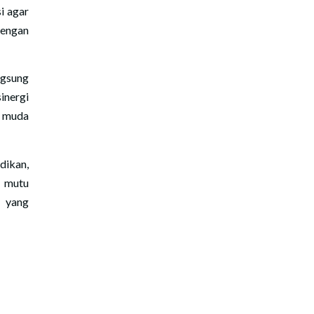
i agar
dengan
ngsung
inergi
i muda
dikan,
 mutu
 yang