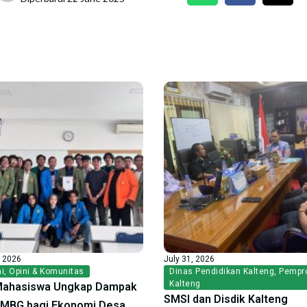
, 2026
July 31, 2026
i
,
Opini & Komunitas
Dinas Pendidikan Kalteng
,
Pempr
Kalteng
Mahasiswa Ungkap Dampak
SMSI dan Disdik Kalteng
f MBG bagi Ekonomi Desa,