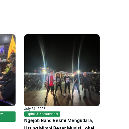
July 31, 2026
ov
Opini & Komunitas
Ngejob Band Resmi Mengudara,
Usung Mimpi Besar Musisi Lokal