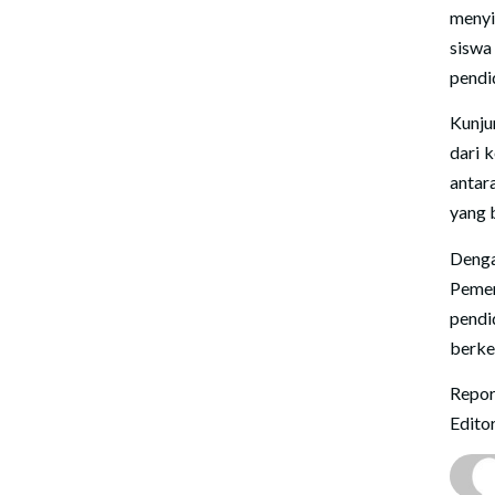
menyi
siswa
pendi
Kunju
dari 
antar
yang 
Denga
Peme
pend
berke
Repor
Edito