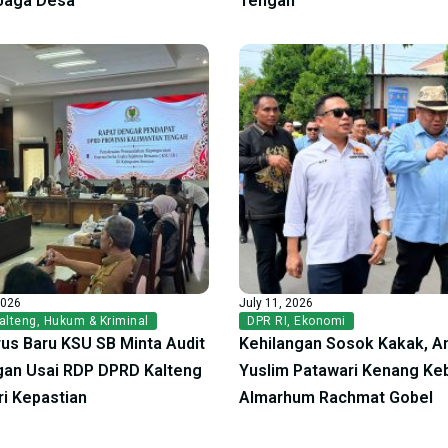
Jaga Desa
Tengah
2026
July 11, 2026
alteng
,
Hukum & Kriminal
DPR RI
,
Ekonomi
us Baru KSU SB Minta Audit
Kehilangan Sosok Kakak, A
an Usai RDP DPRD Kalteng
Yuslim Patawari Kenang Ke
ri Kepastian
Almarhum Rachmat Gobel