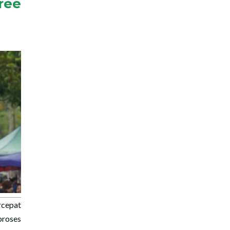
ree
cepat
proses