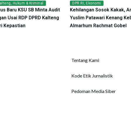
alteng
,
Hukum & Kriminal
DPR RI
,
Ekonomi
us Baru KSU SB Minta Audit
Kehilangan Sosok Kakak, A
an Usai RDP DPRD Kalteng
Yuslim Patawari Kenang Ke
ri Kepastian
Almarhum Rachmat Gobel
Tentang Kami
Kode Etik Jurnalistik
Pedoman Media Siber