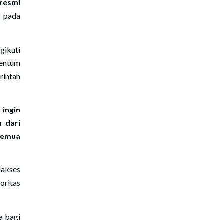
resmi
”
pada
gikuti
mentum
rintah
ingin
 dari
emua
iakses
oritas
a bagi