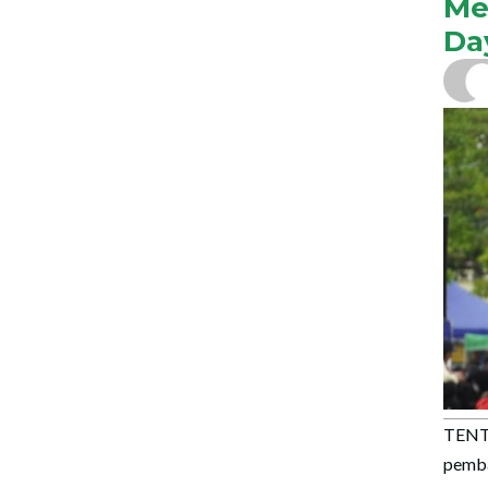
Me
Da
TENT
pemba