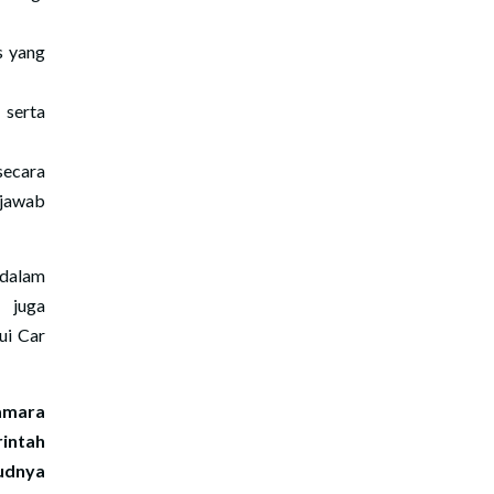
s yang
 serta
secara
njawab
 dalam
i juga
ui Car
kamara
rintah
udnya