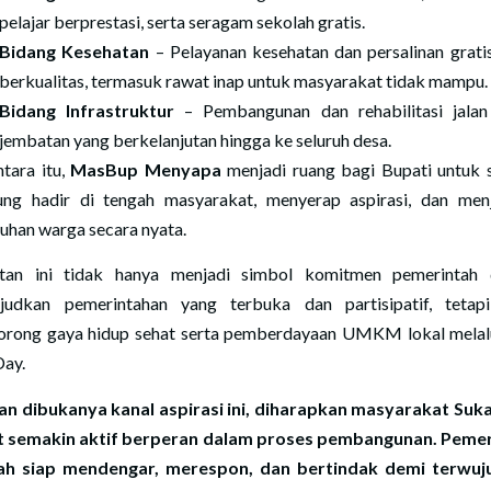
pelajar berprestasi, serta seragam sekolah gratis.
Bidang Kesehatan
– Pelayanan kesehatan dan persalinan grati
berkualitas, termasuk rawat inap untuk masyarakat tidak mampu.
Bidang Infrastruktur
– Pembangunan dan rehabilitasi jalan
jembatan yang berkelanjutan hingga ke seluruh desa.
tara itu,
MasBup Menyapa
menjadi ruang bagi Bupati untuk 
ung hadir di tengah masyarakat, menyerap aspirasi, dan me
uhan warga secara nyata.
tan ini tidak hanya menjadi simbol komitmen pemerintah
udkan pemerintahan yang terbuka dan partisipatif, tetap
rong gaya hidup sehat serta pemberdayaan UMKM lokal melal
Day.
n dibukanya kanal aspirasi ini, diharapkan masyarakat Su
 semakin aktif berperan dalam proses pembangunan. Peme
ah siap mendengar, merespon, dan bertindak demi terwuj