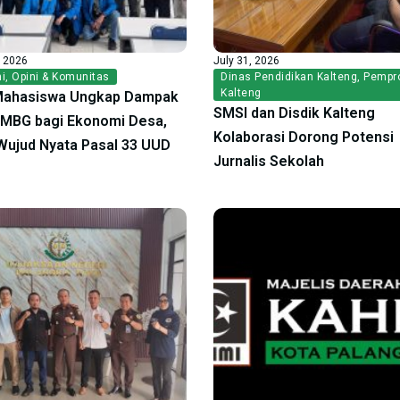
, 2026
July 31, 2026
i
,
Opini & Komunitas
Dinas Pendidikan Kalteng
,
Pempr
Kalteng
Mahasiswa Ungkap Dampak
SMSI dan Disdik Kalteng
f MBG bagi Ekonomi Desa,
Kolaborasi Dorong Potensi
ujud Nyata Pasal 33 UUD
Jurnalis Sekolah