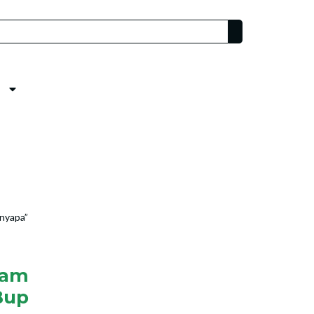
nyapa”
ram
Bup