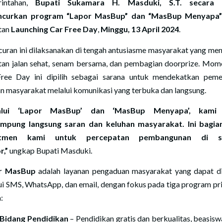
rintahan,
Bupati Sukamara H. Masduki, S.T. secara 
ncurkan program “Lapor MasBup” dan “MasBup Menyapa
tan
Launching Car Free Day
,
Minggu, 13 April 2024
.
curan ini dilaksanakan di tengah antusiasme masyarakat yang men
tan jalan sehat, senam bersama, dan pembagian doorprize. Mo
ree Day ini dipilih sebagai sarana untuk mendekatkan peme
n masyarakat melalui komunikasi yang terbuka dan langsung.
alui ‘Lapor MasBup’ dan ‘MasBup Menyapa’, kami 
mpung langsung saran dan keluhan masyarakat. Ini bagian
itmen kami untuk percepatan pembangunan di s
r,”
ungkap Bupati Masduki.
r MasBup
adalah layanan pengaduan masyarakat yang dapat d
ui SMS, WhatsApp, dan email, dengan fokus pada tiga program pri
:
Bidang Pendidikan
– Pendidikan gratis dan berkualitas, beasisw