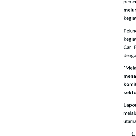
peme
melu
kegia
Pelun
kegia
Car F
denga
“Mel
mena
kom
sekto
Lapo
melal
utama