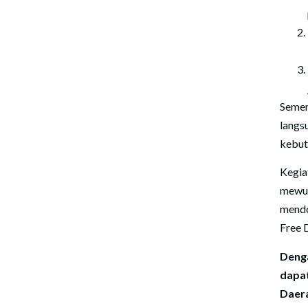
Semen
langs
kebut
Kegia
mewuj
mendo
Free 
Denga
dapat
Daer