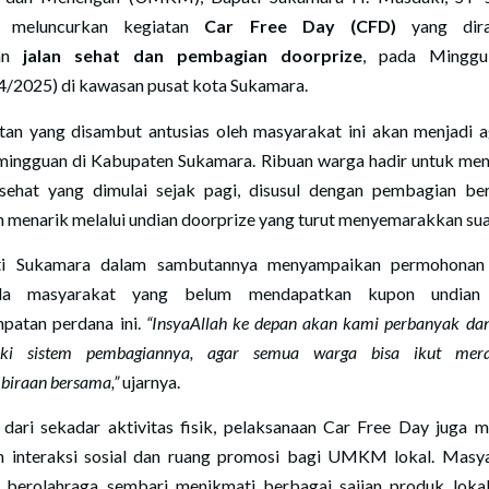
i meluncurkan kegiatan
Car Free Day (CFD)
yang dira
gan
jalan sehat dan pembagian doorprize
, pada Minggu
4/2025) di kawasan pusat kota Sukamara.
tan yang disambut antusias oleh masyarakat ini akan menjadi 
 mingguan di Kabupaten Sukamara. Ribuan warga hadir untuk men
 sehat yang dimulai sejak pagi, disusul dengan pembagian be
h menarik melalui undian doorprize yang turut menyemarakkan su
ti Sukamara dalam sambutannya menyampaikan permohonan
da masyarakat yang belum mendapatkan kupon undian
patan perdana ini.
“InsyaAllah ke depan akan kami perbanyak da
iki sistem pembagiannya, agar semua warga bisa ikut mer
biraan bersama,”
ujarnya.
 dari sekadar aktivitas fisik, pelaksanaan Car Free Day juga m
 interaksi sosial dan ruang promosi bagi UMKM lokal. Masy
 berolahraga sembari menikmati berbagai sajian produk loka