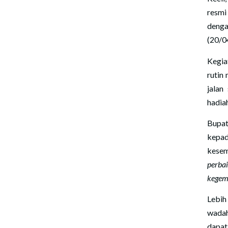
resm
den
(20/0
Kegia
rutin
jalan
hadia
Bupa
kepa
kesem
perba
kegem
Lebih
wadah
dapat