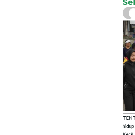
Se
TENT
hidup
Kecil