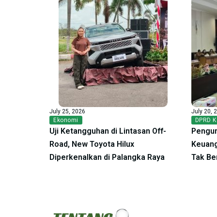
July 25, 2026
July 20, 
Ekonomi
DPRD K
Uji Ketangguhan di Lintasan Off-
Pengur
Road, New Toyota Hilux
Keuang
Diperkenalkan di Palangka Raya
Tak Be