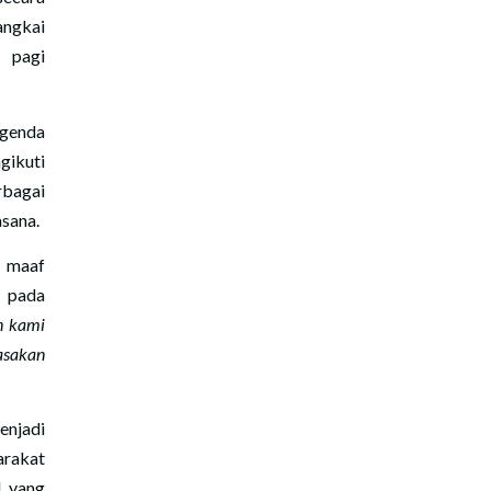
ngkai
 pagi
agenda
gikuti
rbagai
asana.
 maaf
 pada
n kami
asakan
enjadi
arakat
l yang