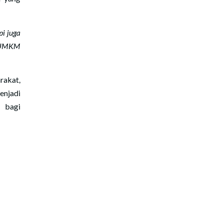
pi juga
 UMKM
rakat,
enjadi
 bagi