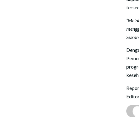
tersed
“Melal
meng
Sukam
Denga
Pemer
prog
keseh
Repor
Edito