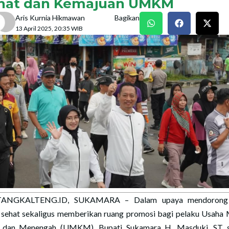
hat dan Kemajuan UMKM
Aris Kurnia Hikmawan
Bagikan
13 April 2025, 20:35 WIB
ANGKALTENG.ID, SUKAMARA – Dalam upaya mendorong
 sehat sekaligus memberikan ruang promosi bagi pelaku Usaha 
, dan Menengah (UMKM), Bupati Sukamara H. Masduki, ST 