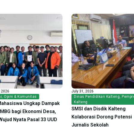
, 2026
July 31, 2026
i
,
Opini & Komunitas
Dinas Pendidikan Kalteng
,
Pempr
Kalteng
Mahasiswa Ungkap Dampak
SMSI dan Disdik Kalteng
f MBG bagi Ekonomi Desa,
Kolaborasi Dorong Potensi
ujud Nyata Pasal 33 UUD
Jurnalis Sekolah