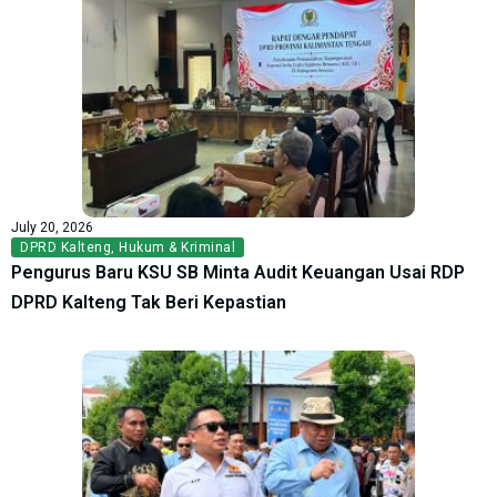
July 20, 2026
DPRD Kalteng
,
Hukum & Kriminal
Pengurus Baru KSU SB Minta Audit Keuangan Usai RDP
DPRD Kalteng Tak Beri Kepastian