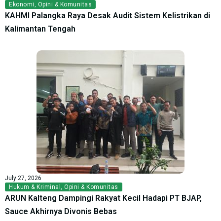
Ekonomi
,
Opini & Komunitas
KAHMI Palangka Raya Desak Audit Sistem Kelistrikan di
Kalimantan Tengah
July 27, 2026
Hukum & Kriminal
,
Opini & Komunitas
ARUN Kalteng Dampingi Rakyat Kecil Hadapi PT BJAP,
Sauce Akhirnya Divonis Bebas