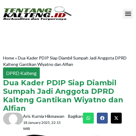
Home
»
Dua Kader PDIP Siap Diambil Sumpah Jadi Anggota DPRD
Kalteng Gantikan Wiyatno dan Alfian
DPRD Kalteng
Dua Kader PDIP Siap Diambil
Sumpah Jadi Anggota DPRD
Kalteng Gantikan Wiyatno dan
Alfian
Aris Kurnia Hikmawan
Bagikan
18 January 2025, 22:15
WIB