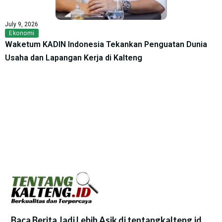
July 9, 2026
Ekonomi
Waketum KADIN Indonesia Tekankan Penguatan Dunia
Usaha dan Lapangan Kerja di Kalteng
Baca Berita Jadi Lebih Asik di tentangkalteng.id