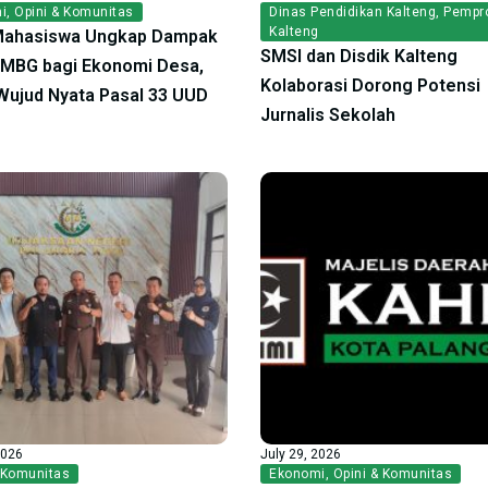
i
,
Opini & Komunitas
Dinas Pendidikan Kalteng
,
Pempr
Kalteng
Mahasiswa Ungkap Dampak
SMSI dan Disdik Kalteng
f MBG bagi Ekonomi Desa,
Kolaborasi Dorong Potensi
ujud Nyata Pasal 33 UUD
Jurnalis Sekolah
2026
July 29, 2026
 Komunitas
Ekonomi
,
Opini & Komunitas