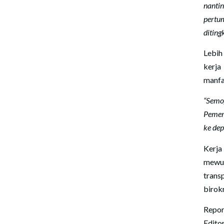
nanti
pertu
diting
Lebih
kerja
manfa
“Semo
Pemeri
ke dep
Kerj
mewuj
trans
birok
Repor
Edito