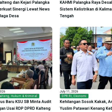
alteng dan Kejari Palangka
KAHMI Palangka Raya Desak
erkuat Sinergi Lewat News
Sistem Kelistrikan di Kalim
Jaga Desa
Tengah
2026
July 11, 2026
alteng
,
Hukum & Kriminal
DPR RI
,
Ekonomi
us Baru KSU SB Minta Audit
Kehilangan Sosok Kakak, A
an Usai RDP DPRD Kalteng
Yuslim Patawari Kenang Ke