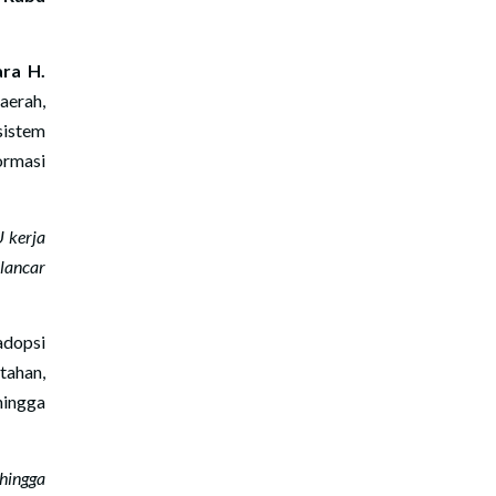
ra H.
aerah,
istem
ormasi
 kerja
 lancar
adopsi
tahan,
hingga
hingga