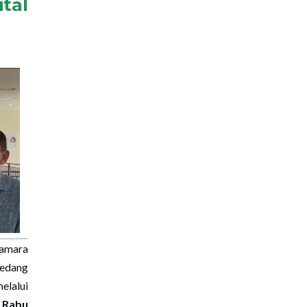
tal
amara
medang
lalui
a
Rabu