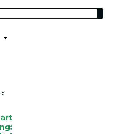
g:
art
ng: