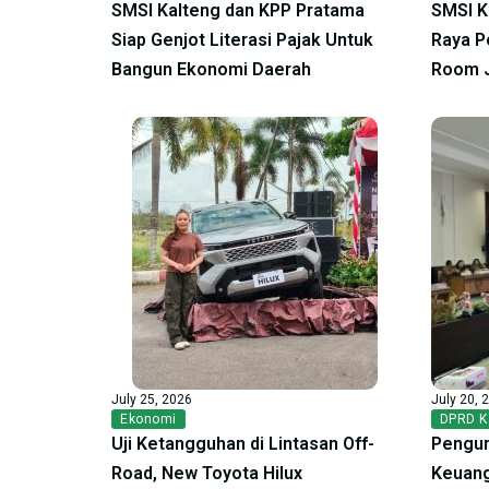
SMSI Kalteng dan KPP Pratama
SMSI K
Siap Genjot Literasi Pajak Untuk
Raya P
Bangun Ekonomi Daerah
Room 
July 25, 2026
July 20, 
Ekonomi
DPRD K
Uji Ketangguhan di Lintasan Off-
Pengur
Road, New Toyota Hilux
Keuang