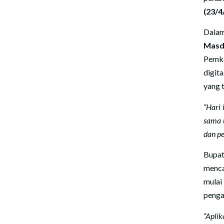
(23/4
Dalam
Masd
Pemk
digit
yang 
“Hari
sama u
dan pe
Bupat
menca
mulai
penga
“Apli