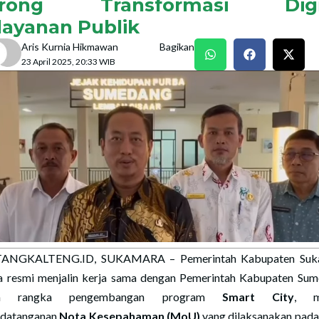
rong Transformasi Digi
layanan Publik
Aris Kurnia Hikmawan
Bagikan
23 April 2025, 20:33 WIB
ANGKALTENG.ID, SUKAMARA – Pemerintah Kabupaten Suk
a resmi menjalin kerja sama dengan Pemerintah Kabupaten Su
am rangka pengembangan program
Smart City
, me
ndatanganan
Nota Kesepahaman (MoU)
yang dilaksanakan pad