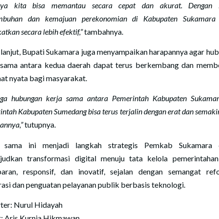
nya kita bisa memantau secara cepat dan akurat. Dengan b
mbuhan dan kemajuan perekonomian di Kabupaten Sukamara
katkan secara lebih efektif,”
tambahnya.
 lanjut, Bupati Sukamara juga menyampaikan harapannya agar hu
 sama antara kedua daerah dapat terus berkembang dan memb
at nyata bagi masyarakat.
ga hubungan kerja sama antara Pemerintah Kabupaten Sukama
ntah Kabupaten Sumedang bisa terus terjalin dengan erat dan semak
annya,”
tutupnya.
a sama ini menjadi langkah strategis Pemkab Sukamara 
udkan transformasi digital menuju tata kelola pemerintaha
paran, responsif, dan inovatif, sejalan dengan semangat ref
rasi dan penguatan pelayanan publik berbasis teknologi.
ter: Nurul Hidayah
r: Aris Kurnia Hikmawan