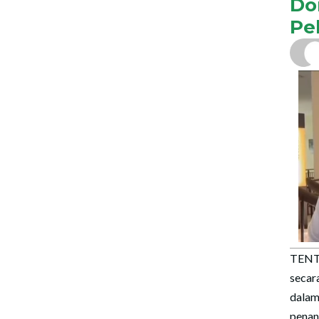
Do
Pe
TENT
secar
dal
pena