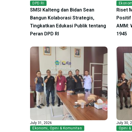
DPD RI
Ekonom
SMSI Kalteng dan Bidan Sean
Riset 
Bangun Kolaborasi Strategis,
Positi
Tingkatkan Edukasi Publik tentang
AMM: W
Peran DPD RI
1945
July 31, 2026
July 30, 
Ekonomi
,
Opini & Komunitas
Opini &