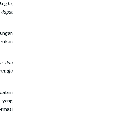
egitu,
 dapat
bungan
erikan
ra dan
in maju
dalam
n yang
ormasi