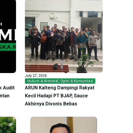
July 27, 2026
Hukum & Kriminal
,
Opini & Komunitas
 Audit
ARUN Kalteng Dampingi Rakyat
antan
Kecil Hadapi PT BJAP, Sauce
Akhirnya Divonis Bebas