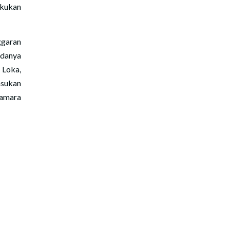
kukan
ggaran
adanya
Loka,
asukan
kamara