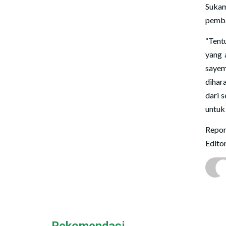
Suka
pemba
“Tent
yang 
saye
dihar
dari 
untuk
Repor
Edito
Rekomendasi