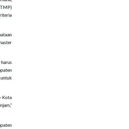
(TMP)
iteria
nataan
master
 harus
upaten
untuk
e Kota
njam,”
paten