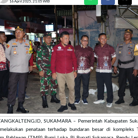
16 April 2025, 21:05 WIB
ANGKALTENG.ID, SUKAMARA – Pemerintah Kabupaten Suk
melakukan penataan terhadap bundaran besar di kompleks
 Pahlawan (TMP) Bumi Loka. Pj Bupati Sukamara, Rendy Le