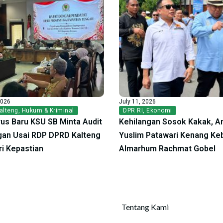
2026
July 11, 2026
alteng
,
Hukum & Kriminal
DPR RI
,
Ekonomi
us Baru KSU SB Minta Audit
Kehilangan Sosok Kakak, A
an Usai RDP DPRD Kalteng
Yuslim Patawari Kenang Ke
ri Kepastian
Almarhum Rachmat Gobel
Tentang Kami