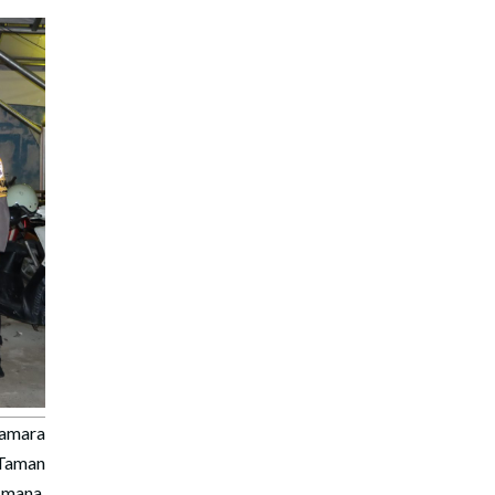
amara
 Taman
smana,