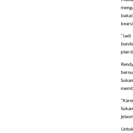
meng
bakal
kears
“Jadi
bunda
plan 
Rendy
bernu
Suka
memba
“Kare
Sukam
jelasn
Untu