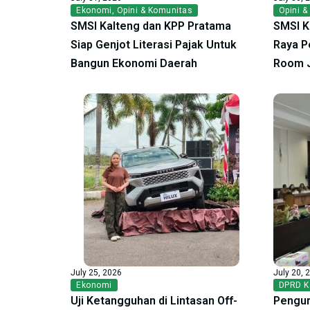
Ekonomi
,
Opini & Komunitas
Opini &
SMSI Kalteng dan KPP Pratama
SMSI K
Siap Genjot Literasi Pajak Untuk
Raya P
Bangun Ekonomi Daerah
Room 
July 25, 2026
July 20, 
Ekonomi
DPRD K
Uji Ketangguhan di Lintasan Off-
Pengur