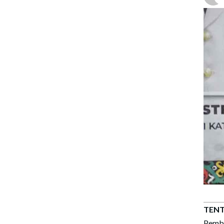
TENT
Pemb