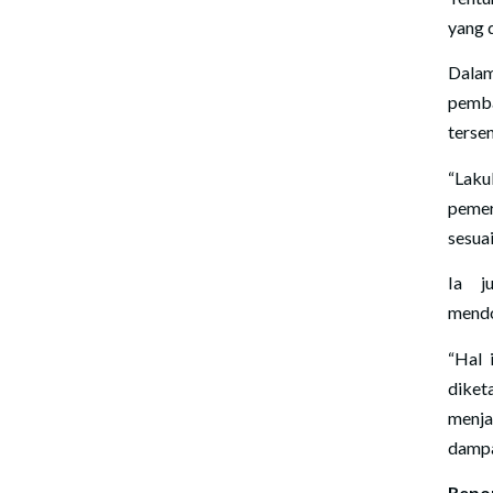
yang 
Dala
pemb
tersen
“Lak
pemer
sesuai
Ia j
mendo
“Hal 
diket
menja
dampa
Repor