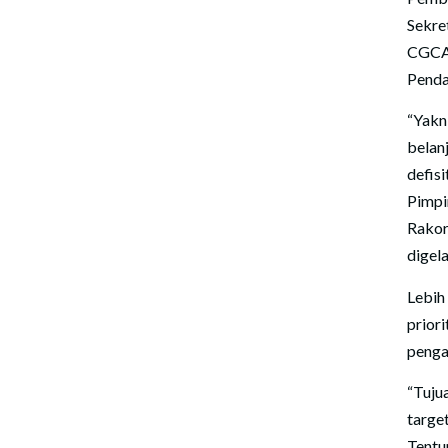
Sekre
CGCA
Penda
“Yakn
belan
defi
Pimpi
Rakor
digela
Lebih
prior
penga
“Tuju
targe
Tentu