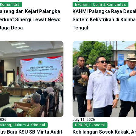
 Komunitas
Ekonomi
,
Opini & Komunitas
alteng dan Kejari Palangka
KAHMI Palangka Raya Desak
erkuat Sinergi Lewat News
Sistem Kelistrikan di Kalim
Jaga Desa
Tengah
2026
July 11, 2026
alteng
,
Hukum & Kriminal
DPR RI
,
Ekonomi
us Baru KSU SB Minta Audit
Kehilangan Sosok Kakak, A