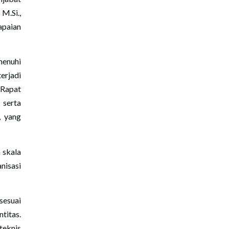
M.Si.,
paian
.
menuhi
erjadi
Rapat
 serta
, yang
 skala
nisasi
sesuai
titas.
teknis