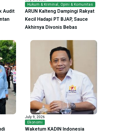
Hukum & Kriminal
,
Opini & Komunitas
 Audit
ARUN Kalteng Dampingi Rakyat
antan
Kecil Hadapi PT BJAP, Sauce
Akhirnya Divonis Bebas
July 9, 2026
Ekonomi
ndi
Waketum KADIN Indonesia