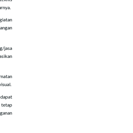
urnya.
iatan
angan
/jasa
asikan
matan
isual.
 dapat
 tetap
nganan