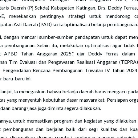
taris Daerah (Pj Sekda) Kabupaten Katingan, Drs. Deddy Ferras, 
E, menekankan pentingnya strategi untuk mendorong ca
patan Asli Daerah (PAD) serta optimalisasi belanja pembangunan
i, dengan mencari sumber-sumber pendapatan untuk dapat me
ja pembangunan. Selain itu, melakukan optimalisasi agar tidak t
sit APBD Tahun Anggaran 2025,” ujar Deddy Ferras dalam 
nan Tim Evaluasi dan Pengawasan Realisasi Anggaran (TEPRA)
 Pengendalian Rencana Pembangunan Triwulan IV Tahun 2024
r baru-baru ini.
 lanjut, ia menegaskan bahwa belanja daerah harus mengacu pada
itas yang menyentuh kebutuhan dasar masyarakat. Persiapan orga
daan barang/jasa juga diminta segera dilakukan.
annya, untuk memastikan program dan kegiatan yang dilakukan 
t pembangunan dan berjalan baik dari segi kualitas dan kuan
nya, disesuaikan dengan regulasi, pedoman maupun petunjuk 