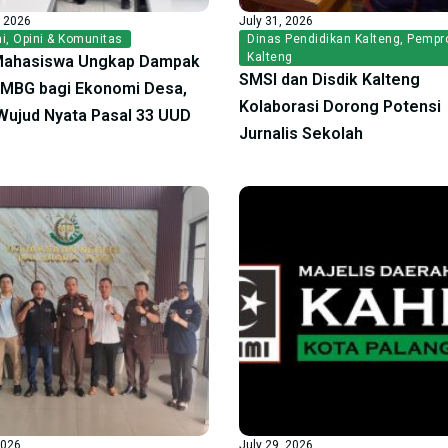
, 2026
July 31, 2026
i
,
Opini & Komunitas
Dinas Pendidikan Kalteng
,
Pempr
Kalteng
Mahasiswa Ungkap Dampak
SMSI dan Disdik Kalteng
f MBG bagi Ekonomi Desa,
Kolaborasi Dorong Potensi
ujud Nyata Pasal 33 UUD
Jurnalis Sekolah
2026
July 29, 2026