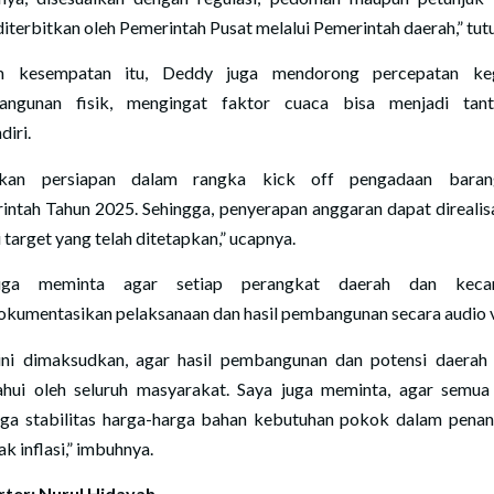
diterbitkan oleh Pemerintah Pusat melalui Pemerintah daerah,” tut
m kesempatan itu, Deddy juga mendorong percepatan keg
angunan fisik, mengingat faktor cuaca bisa menjadi tant
diri.
ukan persiapan dalam rangka kick off pengadaan barang
intah Tahun 2025. Sehingga, penyerapan anggaran dapat direalis
 target yang telah ditetapkan,” ucapnya.
uga meminta agar setiap perangkat daerah dan keca
kumentasikan pelaksanaan dan hasil pembangunan secara audio v
ini dimaksudkan, agar hasil pembangunan dan potensi daerah
ahui oleh seluruh masyarakat. Saya juga meminta, agar semua
ga stabilitas harga-harga bahan kebutuhan pokok dalam pena
k inflasi,” imbuhnya.
ter: Nurul Hidayah