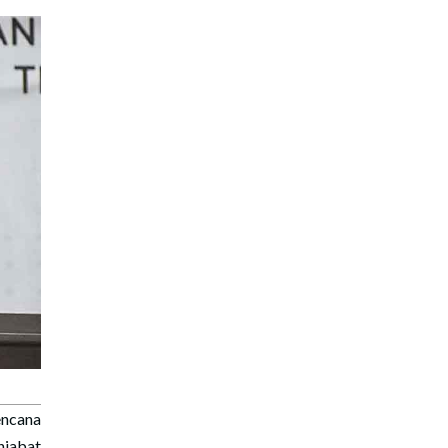
ncana
jabat