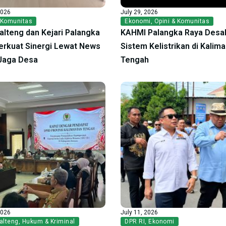
2026
July 29, 2026
 Komunitas
Ekonomi
,
Opini & Komunitas
alteng dan Kejari Palangka
KAHMI Palangka Raya Desak
erkuat Sinergi Lewat News
Sistem Kelistrikan di Kalim
Jaga Desa
Tengah
2026
July 11, 2026
alteng
,
Hukum & Kriminal
DPR RI
,
Ekonomi