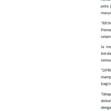
peta 
masya
“RPJM
Pemer
selama
Ia me
berda
semua
“DPR
mamp
bagi 
Tahap
dokum
denga