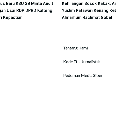
us Baru KSU SB Minta Audit
Kehilangan Sosok Kakak, A
an Usai RDP DPRD Kalteng
Yuslim Patawari Kenang Ke
ri Kepastian
Almarhum Rachmat Gobel
Tentang Kami
Kode Etik Jurnalistik
Pedoman Media Siber
Copyright © 2026 tentangkalteng.id