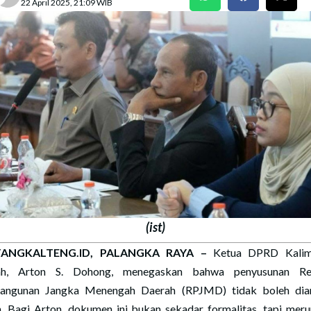
22 April 2025, 21:09 WIB
(ist)
ANGKALTENG.ID, PALANGKA RAYA
–
Ketua DPRD Kalim
ah, Arton S. Dohong, menegaskan bahwa penyusunan Re
angunan Jangka Menengah Daerah (RPJMD) tidak boleh dia
. Bagi Arton, dokumen ini bukan sekadar formalitas, tapi mer