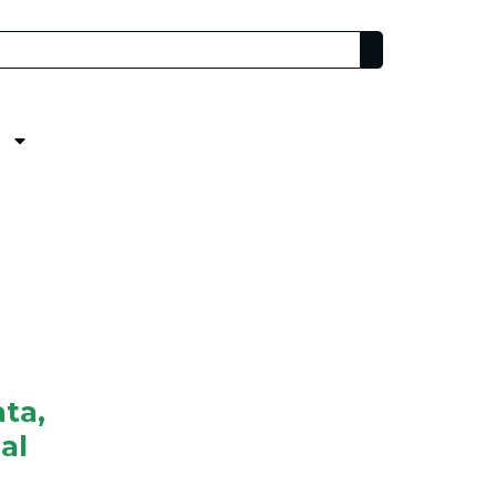
ta,
al