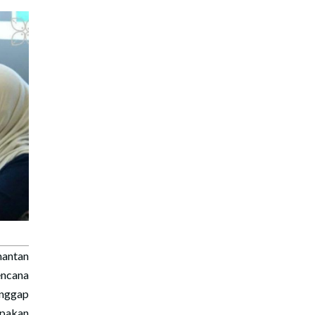
antan
ncana
nggap
upakan