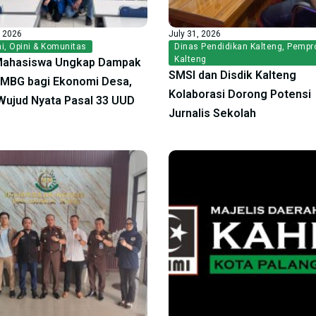
, 2026
July 31, 2026
i
,
Opini & Komunitas
Dinas Pendidikan Kalteng
,
Pempr
Kalteng
Mahasiswa Ungkap Dampak
SMSI dan Disdik Kalteng
f MBG bagi Ekonomi Desa,
Kolaborasi Dorong Potensi
ujud Nyata Pasal 33 UUD
Jurnalis Sekolah