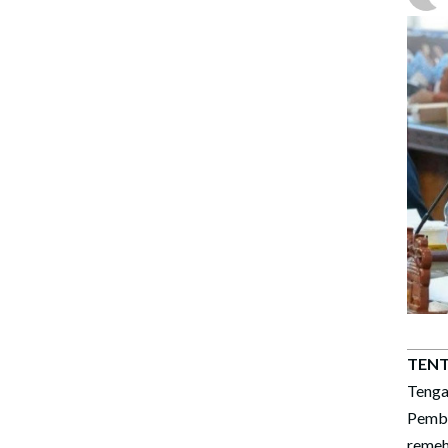
TENT
Teng
Pemb
remeh