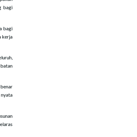
g bagi
a bagi
 kerja
luruh,
ibatan
benar
nyata
usunan
elaras