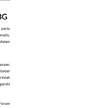
BG
 perlu
atis.
 dalam
asaan,
mbatan
rintah
aruhi
 Forum