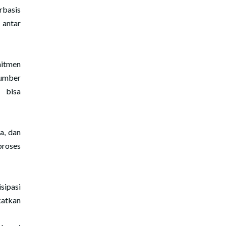
rbasis
 antar
mitmen
sumber
 bisa
a, dan
roses
sipasi
katkan