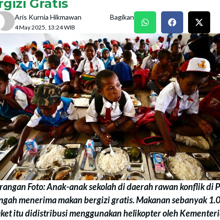
gizi Gratis
Aris Kurnia Hikmawan
Bagikan
4 May 2025, 13:24 WIB
rangan Foto: Anak-anak sekolah di daerah rawan konflik di 
ngah menerima makan bergizi gratis. Makanan sebanyak 1.
ket itu didistribusi menggunakan helikopter oleh Kementer