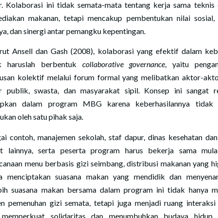
r. Kolaborasi ini tidak semata-mata tentang kerja sama teknis
diakan makanan, tetapi mencakup pembentukan nilai sosial, 
ya, dan sinergi antar pemangku kepentingan.
ut Ansell dan Gash (2008), kolaborasi yang efektif dalam keb
ik haruslah berbentuk
collaborative governance
, yaitu penga
usan kolektif melalui forum formal yang melibatkan aktor-akto
r publik, swasta, dan masyarakat sipil. Konsep ini sangat r
rapkan dalam program MBG karena keberhasilannya tidak 
ukan oleh satu pihak saja.
ai contoh, manajemen sekolah, staf dapur, dinas kesehatan dan
it lainnya, serta peserta program harus bekerja sama mula
canaan menu berbasis gizi seimbang, distribusi makanan yang hig
ga menciptakan suasana makan yang mendidik dan menyenan
bih suasana makan bersama dalam program ini tidak hanya m
 pemenuhan gizi semata, tetapi juga menjadi ruang interaksi 
 memperkuat solidaritas dan menumbuhkan budaya hidup s