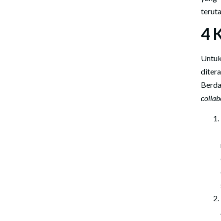
terut
4 
Untuk
diter
Berda
collab