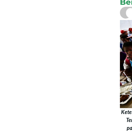
Ber
Kete
Te
pa