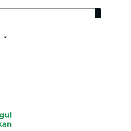
n
gul
kan