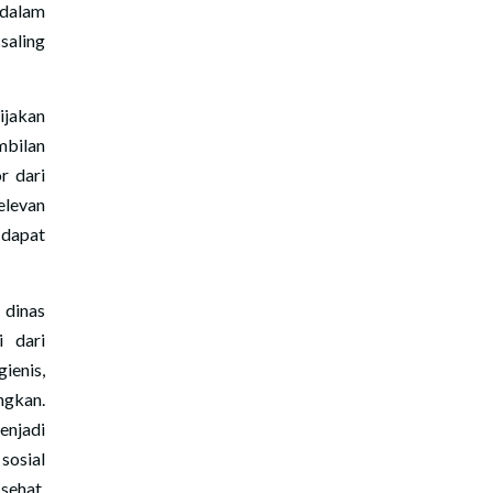
 dalam
saling
ijakan
mbilan
r dari
elevan
dapat
 dinas
i dari
ienis,
gkan.
enjadi
sosial
ehat,