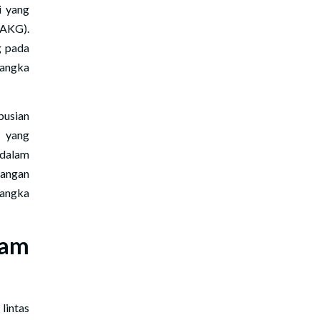
i yang
(AKG).
g pada
 angka
busian
 yang
 dalam
pangan
 angka
ram
lintas