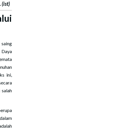
(ist)
lui
 saing
r Daya
semata
enuhan
s ini,
ecara
 salah
berupa
 dalam
adalah