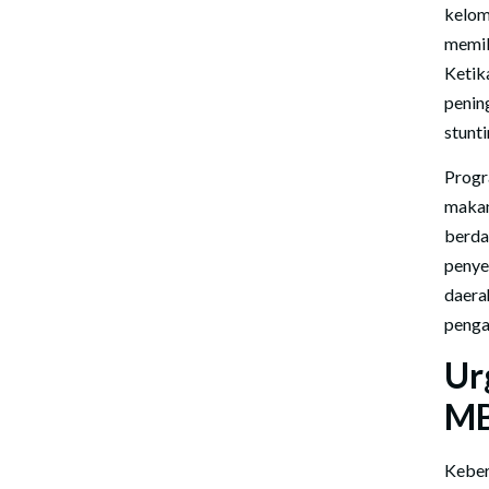
kelom
memil
Ketik
penin
stunt
Progr
maka
berda
penye
daera
penga
Ur
M
Keber