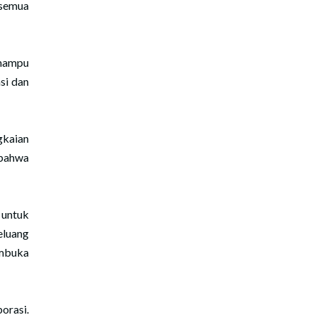
 semua
 mampu
si dan
gkaian
 bahwa
untuk
luang
embuka
orasi.