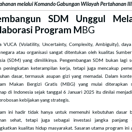
ahanan melalui Komando Gabungan Wilayah Pertahanan III. 
mbangun SDM Unggul Mela
laborasi Program M
BG
a VUCA (Volatility, Uncertainty, Complexity, Ambiguity), daya
 negara atau organisasi sangat ditentukan oleh kualitas Sumbe
ia (SDM) yang dimilikinya. Pengembangan SDM bukan lagi 
n peningkatan keterampilan kerja, tetapi juga mencakup pem
uhan dasar, termasuk asupan gizi yang memadai. Dalam kontek
ram Makan Bergizi Gratis (MBG) yang mulai diterapkan s
hap di Indonesia sejak tanggal 6 Januari 2025 itu dinilai menjadi
terobosan kebijakan yang strategis.
am ini hadir tidak hanya untuk memenuhi kebutuhan dasar 
an sehat, tetapi juga sebagai investasi jangka panjang
gkatkan kualitas hidup masyarakat. Sasaran utama program ini 