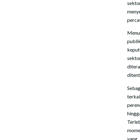
sekto
menye
perca
Menur
publ
keput
sekto
dite
ditent
Sebag
terka
peren
hing
Terle
momen
yang