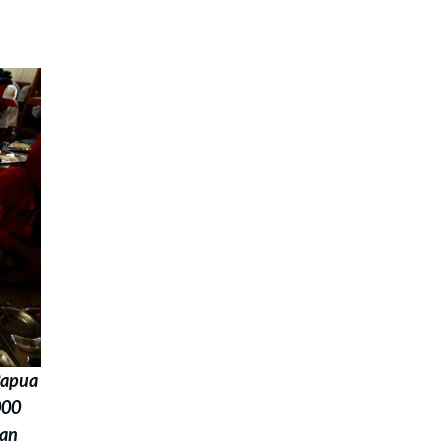
Papua
000
ian