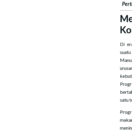
Pert
Me
Ko
Di er
suatu
Manus
urusa
kebut
Prog
berta
satu 
Progr
makan
menin