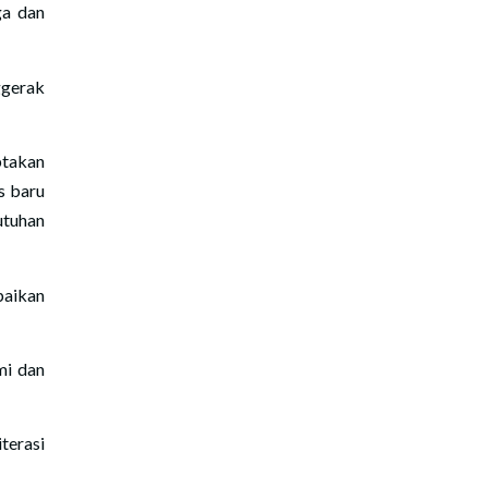
ga dan
gerak
takan
s baru
tuhan
paikan
mi dan
terasi