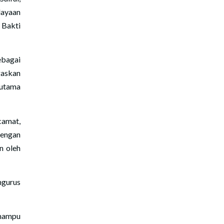
dayaan
 Bakti
ebagai
gaskan
rutama
camat,
dengan
n oleh
ngurus
 mampu