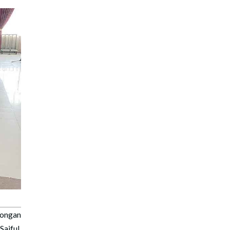
songan
aiful,