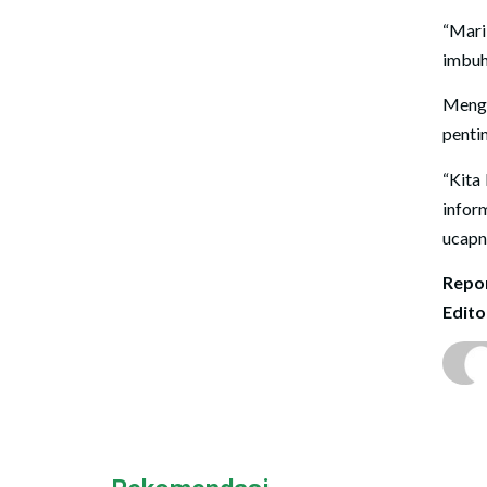
“Mari
imbuh
Mengh
penti
“Kita
infor
ucapn
Repor
Edito