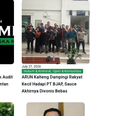
July 27, 2026
Hukum & Kriminal
,
Opini & Komunitas
 Audit
ARUN Kalteng Dampingi Rakyat
antan
Kecil Hadapi PT BJAP, Sauce
Akhirnya Divonis Bebas