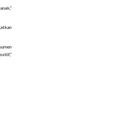
anak,”
gatkan
nsumen
itif,”