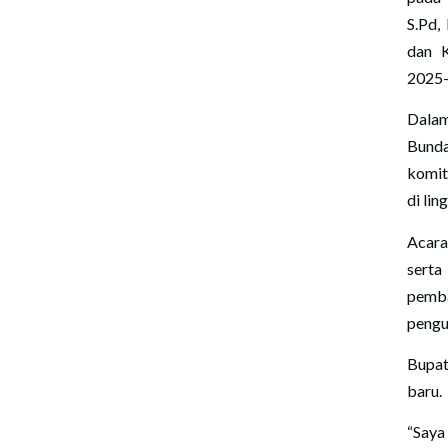
S.Pd,
dan K
2025
Dalam
Bunda
komit
di li
Acara
serta
pemba
pengu
Bupat
baru.
“Saya