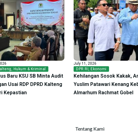
2026
July 11, 2026
alteng
,
Hukum & Kriminal
DPR RI
,
Ekonomi
us Baru KSU SB Minta Audit
Kehilangan Sosok Kakak, A
an Usai RDP DPRD Kalteng
Yuslim Patawari Kenang Ke
ri Kepastian
Almarhum Rachmat Gobel
Tentang Kami