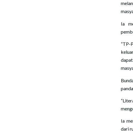
melan
masya
Ia m
pemba
“TP-
kelua
dapa
masya
Bunda
panda
“Lite
mengo
Ia me
dari 