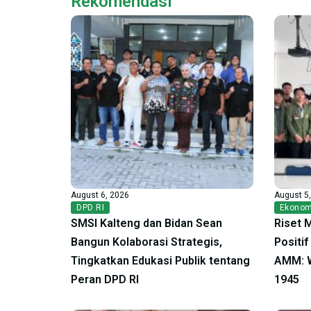
Rekomendasi
August 6, 2026
August 5
DPD RI
Ekonom
SMSI Kalteng dan Bidan Sean
Riset 
Bangun Kolaborasi Strategis,
Positi
Tingkatkan Edukasi Publik tentang
AMM: W
Peran DPD RI
1945