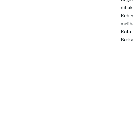
dibuk
Keber
melib
Kota 
Berka