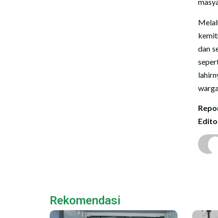
masya
Mela
kemit
dan s
seper
lahir
warga
Repor
Edito
Rekomendasi