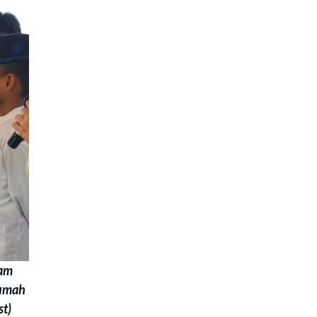
ram
Rumah
st)