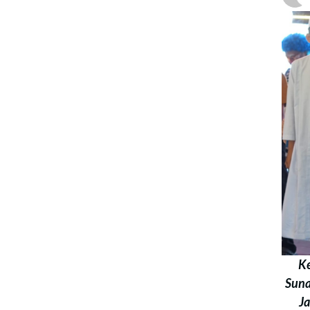
Ke
Suna
Ja