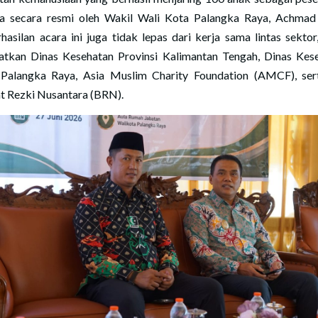
a secara resmi oleh Wakil Wali Kota Palangka Raya, Achmad 
hasilan acara ini juga tidak lepas dari kerja sama lintas sektor
atkan Dinas Kesehatan Provinsi Kalimantan Tengah, Dinas Kes
Palangka Raya, Asia Muslim Charity Foundation (AMCF), se
t Rezki Nusantara (BRN).