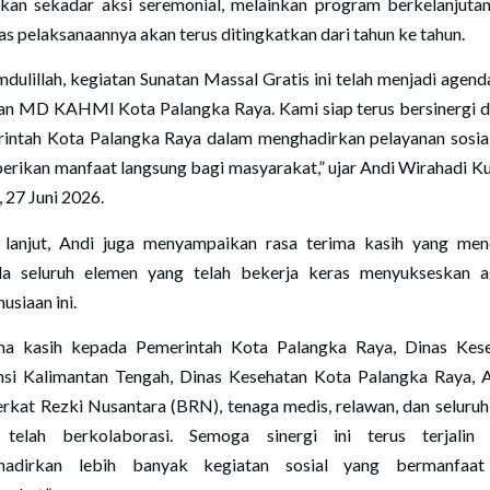
ukan sekadar aksi seremonial, melainkan program berkelanjuta
tas pelaksanaannya akan terus ditingkatkan dari tahun ke tahun.
mdulillah, kegiatan Sunatan Massal Gratis ini telah menjadi agenda
an MD KAHMI Kota Palangka Raya. Kami siap terus bersinergi 
intah Kota Palangka Raya dalam menghadirkan pelayanan sosia
rikan manfaat langsung bagi masyarakat,” ujar Andi Wirahadi K
, 27 Juni 2026.
 lanjut, Andi juga menyampaikan rasa terima kasih yang me
a seluruh elemen yang telah bekerja keras menyukseskan 
usiaan ini.
ma kasih kepada Pemerintah Kota Palangka Raya, Dinas Kes
nsi Kalimantan Tengah, Dinas Kesehatan Kota Palangka Raya,
rkat Rezki Nusantara (BRN), tenaga medis, relawan, dan seluruh
telah berkolaborasi. Semoga sinergi ini terus terjalin
hadirkan lebih banyak kegiatan sosial yang bermanfaat