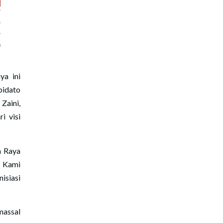
i
a
a
n
ya ini
pidato
aini,
i visi
a Raya
. Kami
isiasi
massal