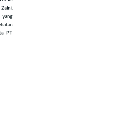
Zaini.
, yang
ehatan
rta PT