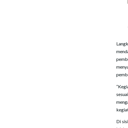
Langk
menda
pemb
menya
pemba
“Kegi
sesua
menga
kegiat
Di si