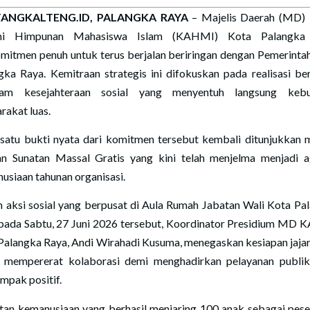
ANGKALTENG.ID, PALANGKA RAYA
– Majelis Daerah (MD)
ni Himpunan Mahasiswa Islam (KAHMI) Kota Palangka
mitmen penuh untuk terus berjalan beriringan dengan Pemerinta
gka Raya. Kemitraan strategis ini difokuskan pada realisasi be
ram kesejahteraan sosial yang menyentuh langsung kebu
rakat luas.
 satu bukti nyata dari komitmen tersebut kembali ditunjukkan m
an Sunatan Massal Gratis yang kini telah menjelma menjadi 
usiaan tahunan organisasi.
 aksi sosial yang berpusat di Aula Rumah Jabatan Wali Kota Pa
pada Sabtu, 27 Juni 2026 tersebut, Koordinator Presidium MD
Palangka Raya, Andi Wirahadi Kusuma, menegaskan kesiapan jaja
 mempererat kolaborasi demi menghadirkan pelayanan publi
mpak positif.
tan kemanusiaan yang berhasil menjaring 100 anak sebagai peser