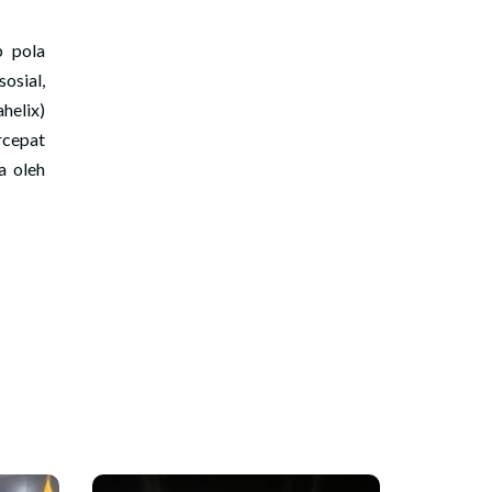
 pola
osial,
helix)
rcepat
a oleh