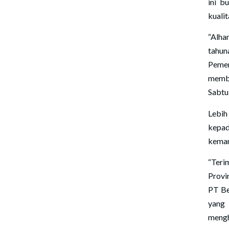
ini b
kuali
“Alha
tahun
Pemer
membe
Sabtu
Lebih
kepad
keman
“Teri
Provi
PT Be
yang 
meng