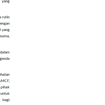
n yang
 rutin
dengan
l yang
usuma,
ndalam
agenda
ehatan
 AMCF,
 pihak
 untuk
 bagi