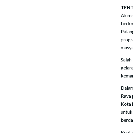
TENT
Alum
berko
Palan
prog
masya
Salah
gelar
keman
Dalam
Raya 
Kota 
untuk
berda
Kegia