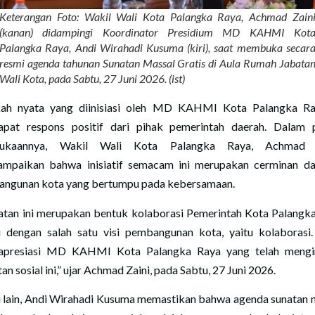
Keterangan Foto: Wakil Wali Kota Palangka Raya, Achmad Zain
(kanan) didampingi Koordinator Presidium MD KAHMI Kot
Palangka Raya, Andi Wirahadi Kusuma (kiri), saat membuka secar
resmi agenda tahunan Sunatan Massal Gratis di Aula Rumah Jabata
Wali Kota, pada Sabtu, 27 Juni 2026. (ist)
ah nyata yang diinisiasi oleh MD KAHMI Kota Palangka Ra
pat respons positif dari pihak pemerintah daerah. Dalam 
ukaannya, Wakil Wali Kota Palangka Raya, Achmad Z
mpaikan bahwa inisiatif semacam ini merupakan cerminan dar
ngunan kota yang bertumpu pada kebersamaan.
atan ini merupakan bentuk kolaborasi Pemerintah Kota Palangk
i dengan salah satu visi pembangunan kota, yaitu kolaborasi
presiasi MD KAHMI Kota Palangka Raya yang telah mengin
an sosial ini,” ujar Achmad Zaini, pada Sabtu, 27 Juni 2026.
si lain, Andi Wirahadi Kusuma memastikan bahwa agenda sunatan 