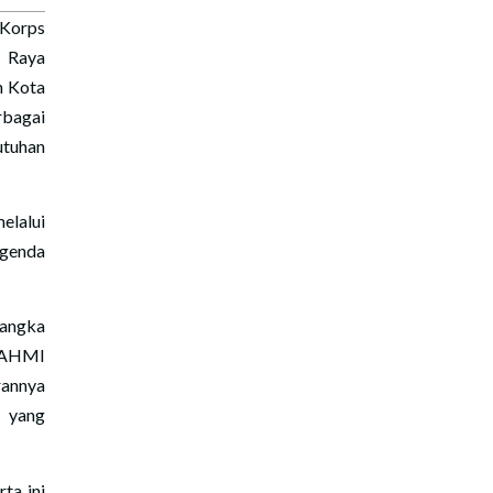
 Korps
 Raya
h Kota
rbagai
tuhan
elalui
agenda
langka
 KAHMI
rannya
k yang
ta ini