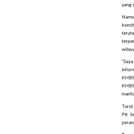
yang 
Namun
komi
terut
terpe
wilay
“Say
infor
KHBS 
KHBS 
manfa
Turut
Plt S
peran