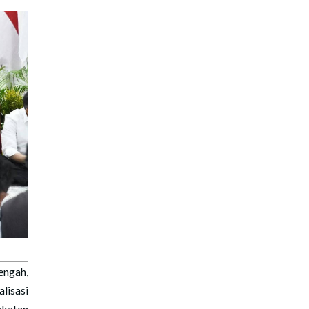
engah,
lisasi
akatan