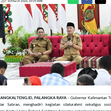
10 March 2026, 20:35 WIB
ANGKALTENG.ID, PALANGKA RAYA
– Gubernur Kalimantan T
iar Sabran, menghadiri kegiatan silaturahmi sekaligus sosia
am Kartu Huma Betang Sejahtera bersama organisasi kemasyar