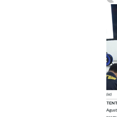
(ist)
TENT
Agust
progr