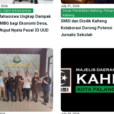
, 2026
July 31, 2026
i
,
Opini & Komunitas
Dinas Pendidikan Kalteng
,
Pempr
Kalteng
Mahasiswa Ungkap Dampak
SMSI dan Disdik Kalteng
f MBG bagi Ekonomi Desa,
Kolaborasi Dorong Potensi
ujud Nyata Pasal 33 UUD
Jurnalis Sekolah
2026
July 29, 2026