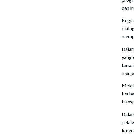
dan i
Kegia
dialo
mempe
Dalam
yang 
terse
menje
Melal
berb
trans
Dala
pelak
karen