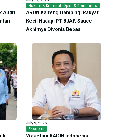
Hukum & Kriminal
,
Opini & Komunitas
 Audit
ARUN Kalteng Dampingi Rakyat
antan
Kecil Hadapi PT BJAP, Sauce
Akhirnya Divonis Bebas
July 9, 2026
Ekonomi
ndi
Waketum KADIN Indonesia