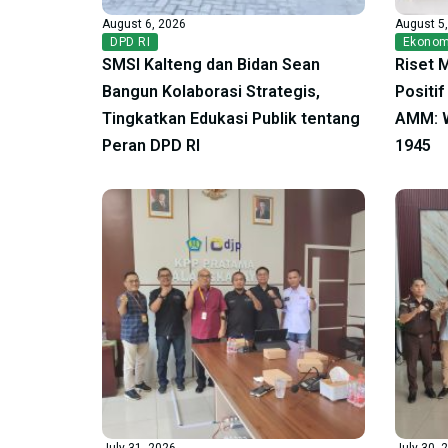
August 6, 2026
August 5
DPD RI
Ekonom
SMSI Kalteng dan Bidan Sean
Riset 
Bangun Kolaborasi Strategis,
Positi
Tingkatkan Edukasi Publik tentang
AMM: W
Peran DPD RI
1945
July 31, 2026
July 30, 