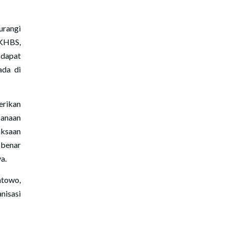
urangi
KHBS,
 dapat
ada di
rikan
sanaan
aksaan
 benar
a.
atowo,
nisasi