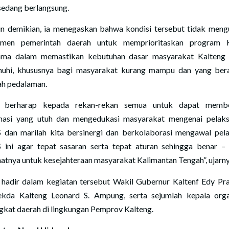
sedang berlangsung.
 demikian, ia menegaskan bahwa kondisi tersebut tidak meng
tmen pemerintah daerah untuk memprioritaskan program 
ama dalam memastikan kebutuhan dasar masyarakat Kalteng
nuhi, khususnya bagi masyarakat kurang mampu dan yang ber
ah pedalaman.
a berharap kepada rekan-rekan semua untuk dapat membe
masi yang utuh dan mengedukasi masyarakat mengenai pelak
dan marilah kita bersinergi dan berkolaborasi mengawal pel
ini agar tepat sasaran serta tepat aturan sehingga benar –
atnya untuk kesejahteraan masyarakat Kalimantan Tengah”, ujarny
 hadir dalam kegiatan tersebut Wakil Gubernur Kaltenf Edy Pr
ekda Kalteng Leonard S. Ampung, serta sejumlah kepala orga
gkat daerah di lingkungan Pemprov Kalteng.