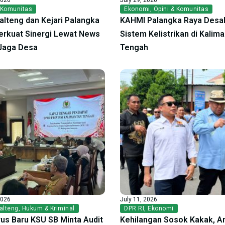
 Komunitas
Ekonomi
,
Opini & Komunitas
alteng dan Kejari Palangka
KAHMI Palangka Raya Desak
erkuat Sinergi Lewat News
Sistem Kelistrikan di Kalim
Jaga Desa
Tengah
2026
July 11, 2026
alteng
,
Hukum & Kriminal
DPR RI
,
Ekonomi
us Baru KSU SB Minta Audit
Kehilangan Sosok Kakak, A