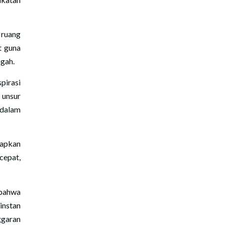
 ruang
t guna
gah.
pirasi
 unsur
 dalam
rapkan
epat,
bahwa
instan
ggaran