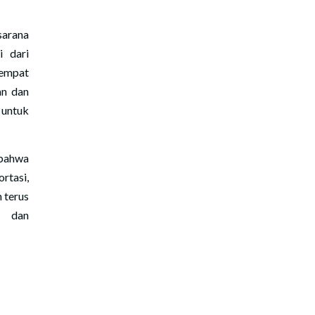
sarana
i dari
tempat
an dan
 untuk
 bahwa
rtasi,
 terus
i dan