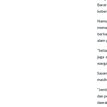
Barat
keber
Namun
meman
berba
alam 
“Seti
juga 
warga
Sayan
masih
“Jemb
dan p
daera