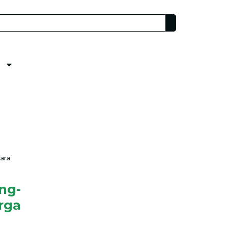
ara
ng-
rga