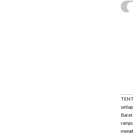
TENT
setia
Barat
ramp
mengh