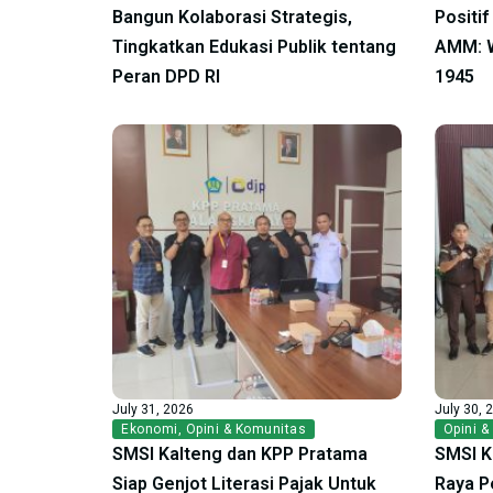
Bangun Kolaborasi Strategis,
Positi
Tingkatkan Edukasi Publik tentang
AMM: W
Peran DPD RI
1945
July 31, 2026
July 30, 
Ekonomi
,
Opini & Komunitas
Opini &
SMSI Kalteng dan KPP Pratama
SMSI K
Siap Genjot Literasi Pajak Untuk
Raya P