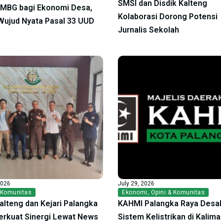
SMSI dan Disdik Kalteng
f MBG bagi Ekonomi Desa,
Kolaborasi Dorong Potensi
ujud Nyata Pasal 33 UUD
Jurnalis Sekolah
2026
July 29, 2026
 Komunitas
Ekonomi
,
Opini & Komunitas
alteng dan Kejari Palangka
KAHMI Palangka Raya Desak
erkuat Sinergi Lewat News
Sistem Kelistrikan di Kalim