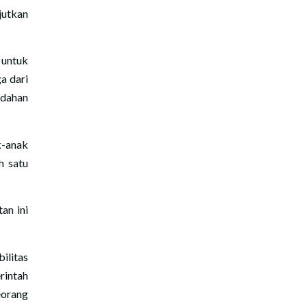
jutkan
 untuk
a dari
ndahan
k-anak
h satu
an ini
ilitas
rintah
eorang