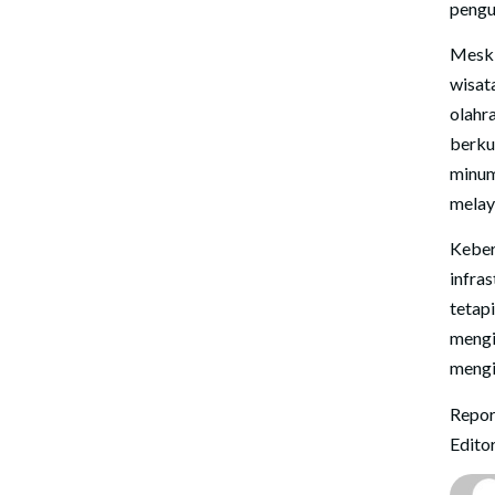
pengu
Meski
wisat
olahr
berku
minum
melay
Keber
infra
tetap
meng
mengi
Repor
Edito