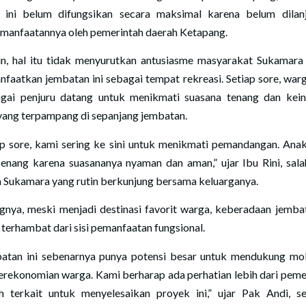
 ini belum difungsikan secara maksimal karena belum dilan
manfaatannya oleh pemerintah daerah Ketapang.
, hal itu tidak menyurutkan antusiasme masyarakat Sukamara
faatkan jembatan ini sebagai tempat rekreasi. Setiap sore, warg
gai penjuru datang untuk menikmati suasana tenang dan kei
yang terpampang di sepanjang jembatan.
ap sore, kami sering ke sini untuk menikmati pemandangan. Ana
senang karena suasananya nyaman dan aman,” ujar Ibu Rini, sala
 Sukamara yang rutin berkunjung bersama keluarganya.
gnya, meski menjadi destinasi favorit warga, keberadaan jembat
 terhambat dari sisi pemanfaatan fungsional.
atan ini sebenarnya punya potensi besar untuk mendukung mob
erekonomian warga. Kami berharap ada perhatian lebih dari peme
h terkait untuk menyelesaikan proyek ini,” ujar Pak Andi, s