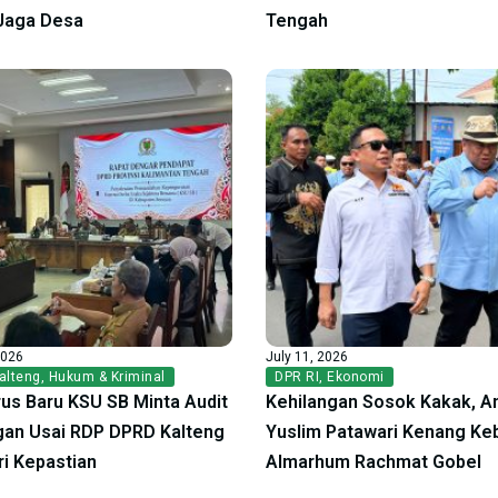
Jaga Desa
Tengah
2026
July 11, 2026
alteng
,
Hukum & Kriminal
DPR RI
,
Ekonomi
us Baru KSU SB Minta Audit
Kehilangan Sosok Kakak, A
an Usai RDP DPRD Kalteng
Yuslim Patawari Kenang Ke
ri Kepastian
Almarhum Rachmat Gobel