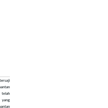
rsaji
mantan
 telah
 yang
mantan