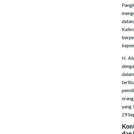
Pang
menge
data
Kalim
berp
kepem
H. Ab
denga
dalam
terli
pemil
orang
yang 
29 Se
Kont
dan