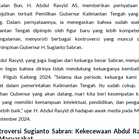
kalan Bun, H. Abdul Rasyid AS, memberikan pernyataan
jutkan terkait Pemilihan Gubernur Kalimantan Tengah yan
ng. Dalam pernyataannya, ia menegaskan bahwa sudah wak
antan Tengah dipimpin oleh figur baru yang lebih kompet
engalaman, menyoroti berbagai kontroversi yang muncul s
impinan Gubernur H. Sugianto Sabran.
dul Rasyid, yang juga bagian dari keluarga besar Sabran, meny
n tegas bahwa dirinya tidak mendukung keluarganya kembal
 Pilgub Kalteng 2024. “Selama dua periode, keluarga kami
bat dalam pemerintahan Kalimantan Tengah. Itu sudah cukup.
ihan Gubernur yang akan datang, mari kita beri kesempatan 
 yang memiliki kemampuan intelektual, pendidikan, dan peng
lebih baik,” ujar H. Abdul Rasyid di hadapan awak media pada M
ptember 2024.
roversi Sugianto Sabran: Kekecewaan Abdul R
 Masyarakat