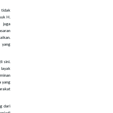
 tidak
suk H.
 juga
asaran
ikan.
h yang
 sini.
 layak
rminan
a yang
arakat
g dari
enjadi