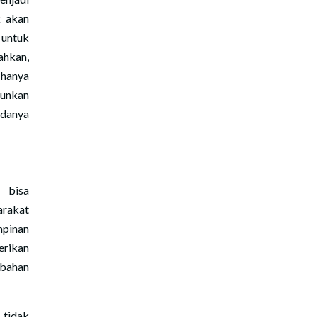
k akan
untuk
hkan,
 hanya
unkan
adanya
 bisa
rakat
mpinan
erikan
ubahan
 tidak