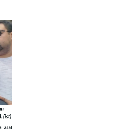
an
(ist)
 asal