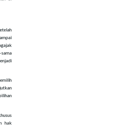
etelah
sampai
ngajak
a-sama
enjadi
emilih
jutkan
ilihan
khusus
n hak