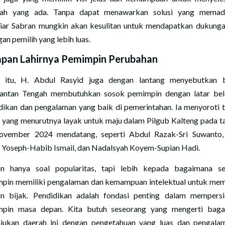
lah yang ada. Tanpa dapat menawarkan solusi yang memada
iar Sabran mungkin akan kesulitan untuk mendapatkan dukunga
an pemilih yang lebih luas.
pan Lahirnya Pemimpin Perubahan
n itu, H. Abdul Rasyid juga dengan lantang menyebutkan
antan Tengah membutuhkan sosok pemimpin dengan latar be
dikan dan pengalaman yang baik di pemerintahan. Ia menyoroti 
 yang menurutnya layak untuk maju dalam Pilgub Kalteng pada t
vember 2024 mendatang, seperti Abdul Razak-Sri Suwanto,
 Yoseph-Habib Ismail, dan Nadalsyah Koyem-Supian Hadi.
n hanya soal popularitas, tapi lebih kepada bagaimana s
pin memiliki pengalaman dan kemampuan intelektual untuk me
n bijak. Pendidikan adalah fondasi penting dalam mempers
pin masa depan. Kita butuh seseorang yang mengerti bag
ukan daerah ini dengan pengetahuan yang luas dan pengala