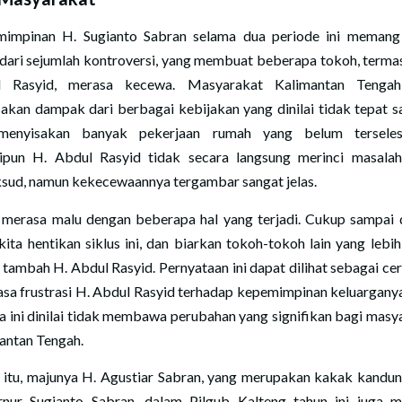
impinan H. Sugianto Sabran selama dua periode ini memang
 dari sejumlah kontroversi, yang membuat beberapa tokoh, terma
l Rasyid, merasa kecewa. Masyarakat Kalimantan Tengah
akan dampak dari berbagai kebijakan yang dinilai tidak tepat s
menyisakan banyak pekerjaan rumah yang belum terselesa
pun H. Abdul Rasyid tidak secara langsung merinci masala
sud, namun kekecewaannya tergambar sangat jelas.
 merasa malu dengan beberapa hal yang terjadi. Cukup sampai di
kita hentikan siklus ini, dan biarkan tokoh-tokoh lain yang lebih
” tambah H. Abdul Rasyid. Pernyataan ini dapat dilihat sebagai ce
rasa frustrasi H. Abdul Rasyid terhadap kepemimpinan keluargany
a ini dinilai tidak membawa perubahan yang signifikan bagi masy
antan Tengah.
n itu, majunya H. Agustiar Sabran, yang merupakan kakak kandun
nur Sugianto Sabran, dalam Pilgub Kalteng tahun ini juga m