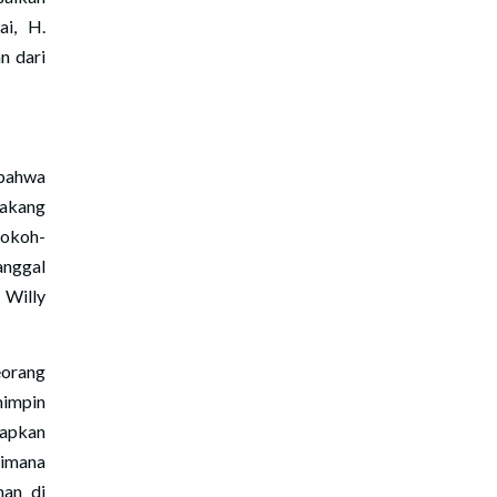
i, H.
n dari
 bahwa
lakang
tokoh-
anggal
 Willy
eorang
mimpin
iapkan
aimana
man di