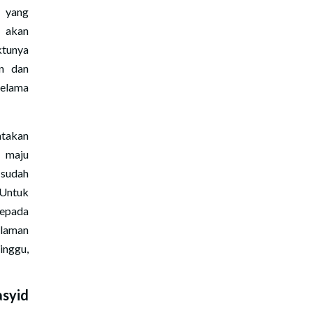
 yang
g akan
tunya
en dan
elama
atakan
i maju
 sudah
 Untuk
kepada
alaman
inggu,
asyid