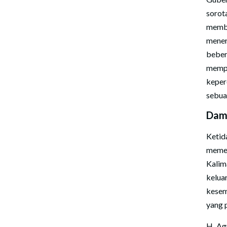
sorot
memb
mene
beber
memp
keper
sebua
Dam
Keti
meme
Kalim
kelua
kesem
yang p
H. Ag