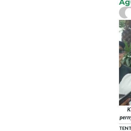
Ag
K
pern
TENT