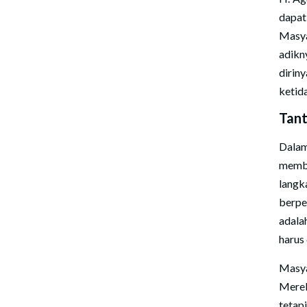
dapa
Masy
adikn
dirin
ketid
Tant
Dalam
memba
langk
berpe
adala
harus
Masya
Merek
tetap