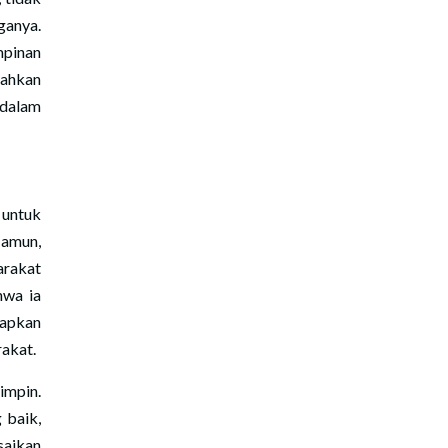
anya.
pinan
sahkan
 dalam
 untuk
Namun,
arakat
hwa ia
rapkan
rakat.
impin.
 baik,
saikan