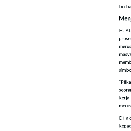
berba
Menj
H. Ab
prose
merus
masya
memba
simbo
“Pilk
seora
kerja
merusa
Di ak
kepa