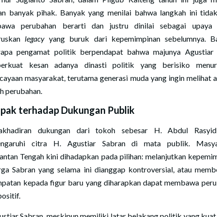
an banyak pihak. Banyak yang menilai bahwa langkah ini tida
awa perubahan berarti dan justru dinilai sebagai upaya 
ruskan
legacy
yang buruk dari kepemimpinan sebelumnya. Ba
apa pengamat politik berpendapat bahwa majunya Agustiar
erkuat kesan adanya dinasti politik yang berisiko menur
cayaan masyarakat, terutama generasi muda yang ingin melihat 
h perubahan.
pak terhadap Dukungan Publik
dakhadiran dukungan dari tokoh sebesar H. Abdul Rasyid
ngaruhi citra H. Agustiar Sabran di mata publik. Masya
antan Tengah kini dihadapkan pada pilihan: melanjutkan kepemi
rga Sabran yang selama ini dianggap kontroversial, atau memb
patan kepada figur baru yang diharapkan dapat membawa per
ositif.
ustiar Sabran, meskipun memiliki latar belakang politik yang kuat,