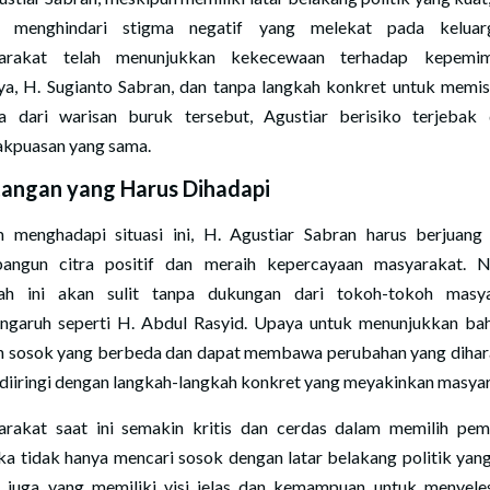
t menghindari stigma negatif yang melekat pada keluarg
arakat telah menunjukkan kekecewaan terhadap kepemim
ya, H. Sugianto Sabran, dan tanpa langkah konkret untuk memi
ya dari warisan buruk tersebut, Agustiar berisiko terjebak
akpuasan yang sama.
angan yang Harus Dihadapi
 menghadapi situasi ini, H. Agustiar Sabran harus berjuang
ngun citra positif dan meraih kepercayaan masyarakat. 
ah ini akan sulit tanpa dukungan dari tokoh-tokoh masy
ngaruh seperti H. Abdul Rasyid. Upaya untuk menunjukkan ba
h sosok yang berbeda dan dapat membawa perubahan yang diha
 diiringi dengan langkah-langkah konkret yang meyakinkan masya
rakat saat ini semakin kritis dan cerdas dalam memilih pem
a tidak hanya mencari sosok dengan latar belakang politik yang
i juga yang memiliki visi jelas dan kemampuan untuk menyele