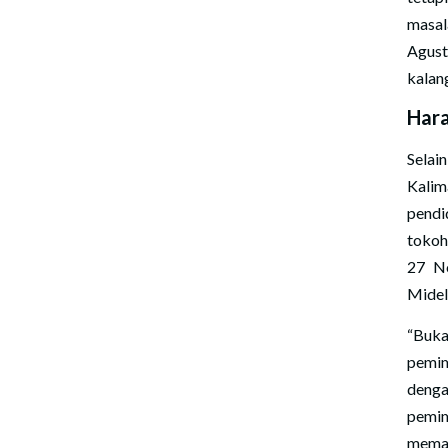
masa
Agust
kalang
Hara
Selai
Kalim
pendi
tokoh
27 No
Midel
“Buka
pemim
denga
pemim
memaj