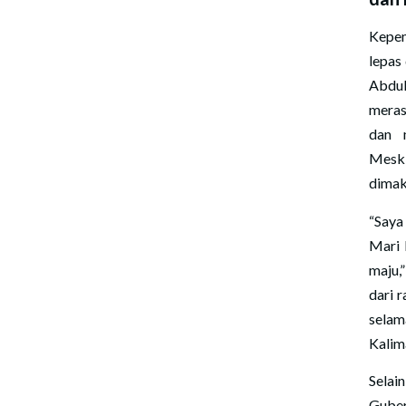
Kepem
lepas
Abdu
meras
dan 
Meski
dimak
“Saya
Mari 
maju,
dari 
selam
Kalim
Selai
Guber