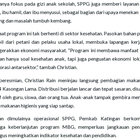
anya fokus pada gizi anak sekolah, SPPG juga memberi layanan
a, ibu hamil, dan ibu menyusui, sebagai bagian dari upaya menekan
ing dan masalah tumbuh kembang.
at program ini tak berhenti di sektor kesehatan. Pasokan bahan 
il dari petani dan pelaku usaha lokal, membuka lapangan kerj
erakkan ekonomi masyarakat. “Program ini membawa manfaat
n hanya soal kesehatan anak, tapi juga penguatan ekonomi lok
orasi antarsektor,” tambah Christian.
peresmian, Christian Rain meninjau langsung pembagian maka
 Kasongan Lama. Distribusi berjalan lancar dan tepat sasaran, di
if oleh guru, siswa, dan orang tua. Anak-anak tampak gembira me
 makanan higienis yang siap santap.
an dimulainya operasional SPPG, Pemkab Katingan berkom
ga keberlanjutan program MBG, memperluas jangkauan pen
igus meningkatkan indikator kesehatan dan pendidikan.