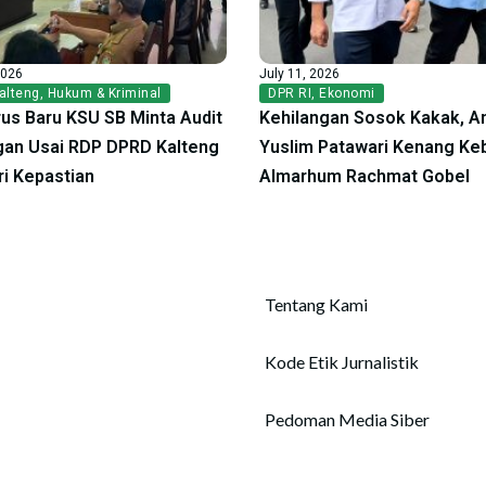
2026
July 11, 2026
alteng
,
Hukum & Kriminal
DPR RI
,
Ekonomi
us Baru KSU SB Minta Audit
Kehilangan Sosok Kakak, A
an Usai RDP DPRD Kalteng
Yuslim Patawari Kenang Ke
ri Kepastian
Almarhum Rachmat Gobel
Tentang Kami
Kode Etik Jurnalistik
Pedoman Media Siber