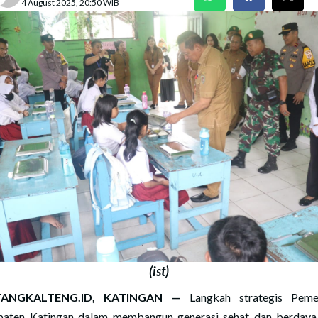
4 August 2025, 20:50 WIB
(ist)
ANGKALTENG.ID, KATINGAN —
Langkah strategis Pemer
aten Katingan dalam membangun generasi sehat dan berdaya