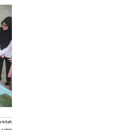
intah
 saing