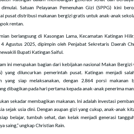
 dimulai. Satuan Pelayanan Pemenuhan Gizi (SPPG) kini bero
ai pusat distribusi makanan bergizi gratis untuk anak-anak sekol
pok rentan.
mian berlangsung di Kasongan Lama, Kecamatan Katingan Hilir
, 4 Agustus 2025, dipimpin oleh Penjabat Sekretaris Daerah Chr
mewakili Bupati Katingan Saiful.
am ini merupakan bagian dari kebijakan nasional Makan Bergizi 
 yang diluncurkan pemerintah pusat. Katingan menjadi sala
h yang siap melaksanakan, dengan 2.864 porsi makanan b
ung dibagikan pada hari pertama kepada anak-anak penerima man
bukan sekadar membagikan makanan. Ini adalah investasi pemba
ia sejak usia dini. Dengan asupan gizi yang cukup, anak-anak kit
 siap belajar, tumbuh sehat, dan kelak menjadi generasi tanggu
a saing,” ungkap Christian Rain.