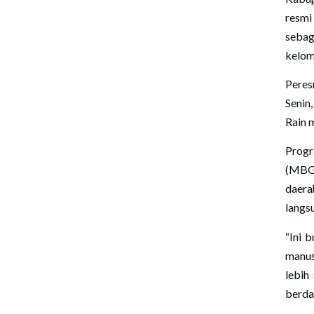
resmi
sebag
kelom
Peres
Senin
Rain 
Progr
(MBG)
daera
langs
“Ini 
manus
lebih
berday