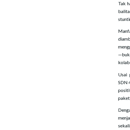
Tak h
balit
stunt
Manfa
diamb
mengg
—buka
kolab
Usai 
SDN 4
posit
paket
Deng
menja
sekal