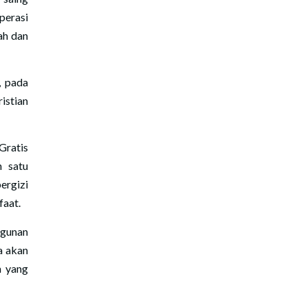
perasi
ah dan
, pada
istian
Gratis
h satu
ergizi
faat.
ngunan
a akan
h yang