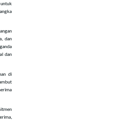
 untuk
 angka
pangan
a, dan
 ganda
al dan
nan di
sambut
nerima
itmen
erima,