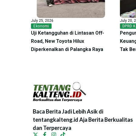
July 25, 2026
July 20, 
Ekonomi
DPRD K
Uji Ketangguhan di Lintasan Off-
Pengur
Road, New Toyota Hilux
Keuang
Diperkenalkan di Palangka Raya
Tak Be
Baca Berita Jadi Lebih Asik di
tentangkalteng.id Aja Berita Berkualitas
dan Terpercaya