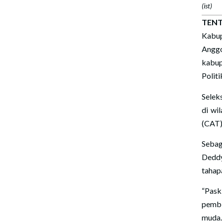
(ist)
TEN
Kabup
Angg
kabup
Polit
Selek
di wi
(CAT)
Sebag
Deddy
tahapa
“Pask
pembi
muda.