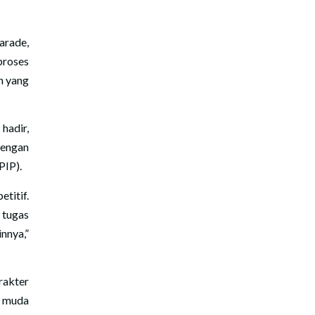
arade,
proses
n yang
.
hadir,
dengan
PIP).
titif.
 tugas
nnya,”
rakter
i muda