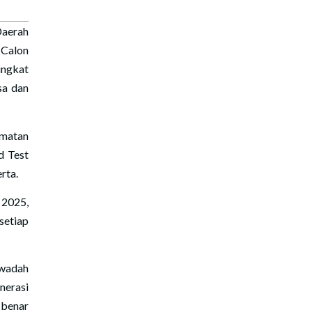
aerah
 Calon
ngkat
sa dan
amatan
d Test
rta.
 2025,
setiap
 wadah
nerasi
-benar