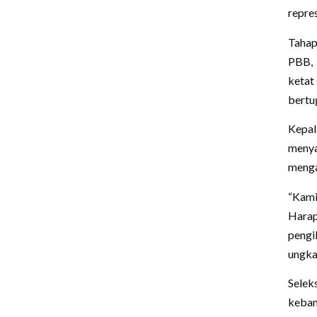
repres
Tahap
PBB, 
ketat
bertu
Kepal
menya
menga
“Kami
Harap
pengi
ungka
Selek
keban