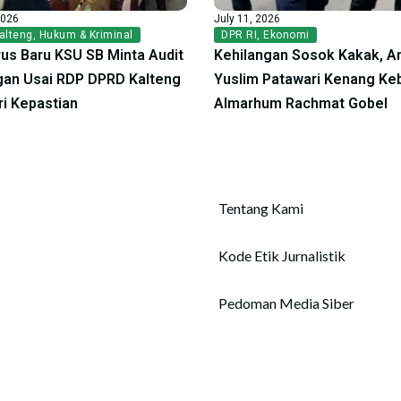
2026
July 11, 2026
alteng
,
Hukum & Kriminal
DPR RI
,
Ekonomi
us Baru KSU SB Minta Audit
Kehilangan Sosok Kakak, A
an Usai RDP DPRD Kalteng
Yuslim Patawari Kenang Ke
ri Kepastian
Almarhum Rachmat Gobel
Tentang Kami
Kode Etik Jurnalistik
Pedoman Media Siber