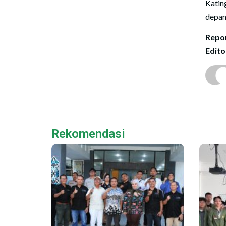
Katin
depan
Repor
Edito
Rekomendasi