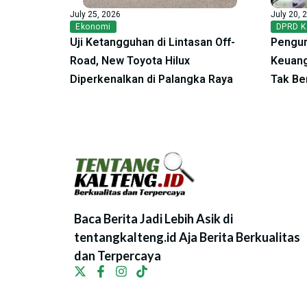
July 25, 2026
July 20, 
Ekonomi
DPRD K
Uji Ketangguhan di Lintasan Off-
Pengur
Road, New Toyota Hilux
Keuang
Diperkenalkan di Palangka Raya
Tak Be
Baca Berita Jadi Lebih Asik di
tentangkalteng.id Aja Berita Berkualitas
dan Terpercaya