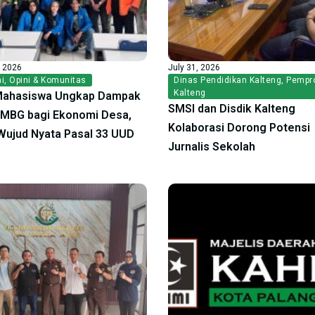
, 2026
July 31, 2026
i
,
Opini & Komunitas
Dinas Pendidikan Kalteng
,
Pempr
Kalteng
Mahasiswa Ungkap Dampak
SMSI dan Disdik Kalteng
f MBG bagi Ekonomi Desa,
Kolaborasi Dorong Potensi
ujud Nyata Pasal 33 UUD
Jurnalis Sekolah