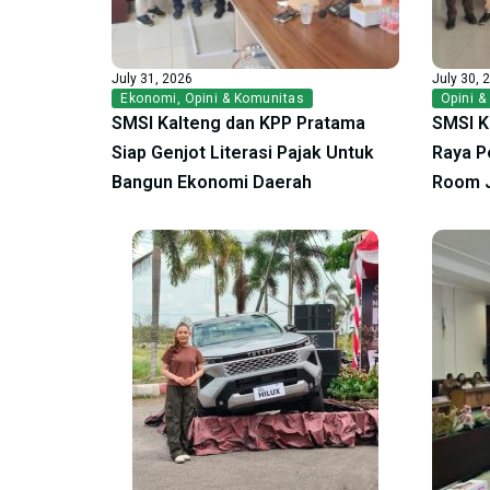
July 31, 2026
July 30, 
Ekonomi
,
Opini & Komunitas
Opini &
SMSI Kalteng dan KPP Pratama
SMSI K
Siap Genjot Literasi Pajak Untuk
Raya P
Bangun Ekonomi Daerah
Room 