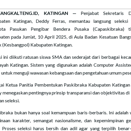
TANGKALTENG.ID, KATINGAN —
Penjabat Sekretaris D
aten Katingan, Deddy Ferras, memantau langsung seleksi
ota Pasukan Pengibar Bendera Pusaka (Capaskibraka) ti
aten pada Jum’at, 10 April 2025, di Aula Badan Kesatuan Bang
ik (Kesbangpol) Kabupaten Katingan.
si ini diikuti ratusan siswa SMA dan sederajat dari berbagai kec
layah Katingan. Sistem yang digunakan adalah Computer Assiste
 untuk menguji wawasan kebangsaan dan pengetahuan umum pese
ai Ketua Panitia Pembentukan Paskibraka Kabupaten Katingan
 menegaskan pentingnya prinsip transparansi dan objektivitas di 
n seleksi.
ibraka bukan hanya soal kemampuan baris-berbaris. Ini adalah
naan karakter, semangat nasionalisme, dan kepemimpinan ge
 Proses seleksi harus bersih dan adil agar yang terpilih benar