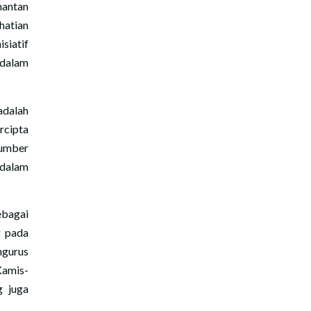
mantan
hatian
siatif
 dalam
adalah
rcipta
sumber
 dalam
ebagai
g pada
ngurus
Kamis-
g juga