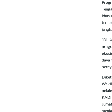
Progr
Tenga
khusu
terse
jangka
“Di K
progr
ekosi
daya 
perny
Diket
Wakil
pelak
KADIN
Jumat
menja