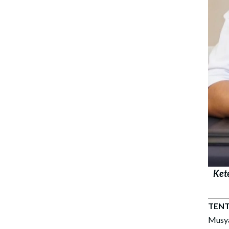
Ket
TENT
Musya