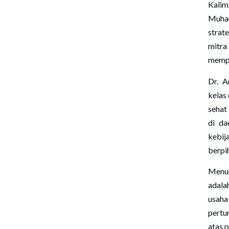
Kali
Muham
strat
mitra
mempe
Dr. 
kelas
sehat
di da
kebij
berpi
Menur
adala
usah
pertu
atas 