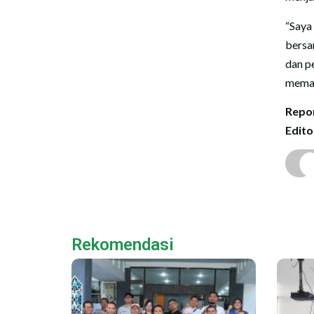
“Saya
bersa
dan p
memaj
Repor
Edito
Rekomendasi