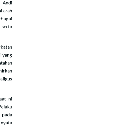
 Andi
i arah
ebagai
 serta
katan
i yang
ntahan
hirkan
aligus
at ini
Pelaku
 pada
 nyata