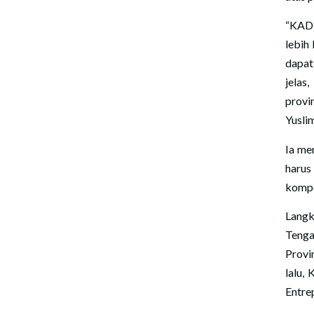
“KADI
lebih
dapat
jelas
provi
Yusli
Ia me
harus
kompe
Lang
Tenga
Provi
lalu,
Entre