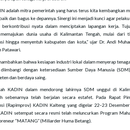
N adalah mitra pemerintah yang harus terus kita kembangkan m
 baik dan bagus ke depannya. Sinergi ini menjadi kunci agar pelaku
 berkontribusi nyata dalam menciptakan lapangan kerja. Tuj
, memajukan dunia usaha di Kalimantan Tengah, mulai dari t
nsi hingga menyentuh kabupaten dan kota,” ujar Dr. Andi Mu
m Patawari.
nambahkan bahwa kesiapan industri lokal dalam menyerap tenaga
 diimbangi dengan ketersediaan Sumber Daya Manusia (SDM
ten dan berdaya saing.
kah KADIN dalam mendorong lahirnya SDM unggul di Kalim
h sebenarnya telah berjalan secara estafet. Pada Rapat Pi
nsi (Rapimprov) KADIN Kalteng yang digelar 22–23 Desembe
 KADIN setempat secara resmi telah meluncurkan Program Mah
preneur “MATANG” (Miliarder Huma Betang).