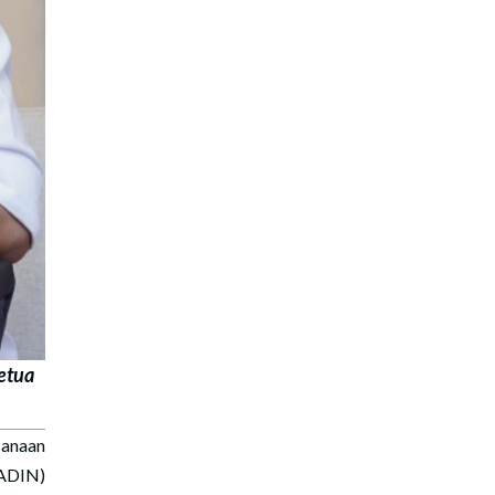
etua
anaan
KADIN)