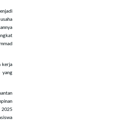
enjadi
 usaha
uannya
ingkat
hammad
 kerja
) yang
antan
mpinan
r 2025
asiswa