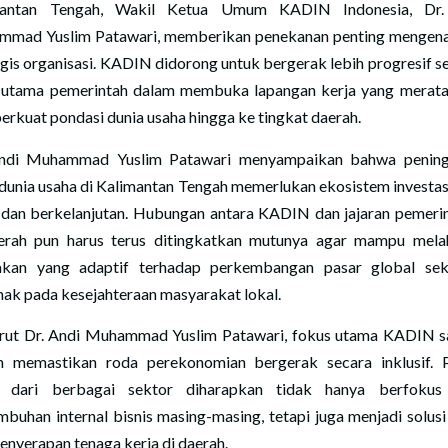
mantan Tengah, Wakil Ketua Umum KADIN Indonesia, Dr.
mad Yuslim Patawari, memberikan penekanan penting mengena
egis organisasi. KADIN didorong untuk bergerak lebih progresif s
 utama pemerintah dalam membuka lapangan kerja yang merata
rkuat pondasi dunia usaha hingga ke tingkat daerah.
Andi Muhammad Yuslim Patawari menyampaikan bahwa pening
 dunia usaha di Kalimantan Tengah memerlukan ekosistem investas
 dan berkelanjutan. Hubungan antara KADIN dan jajaran pemeri
erah pun harus terus ditingkatkan mutunya agar mampu mela
akan yang adaptif terhadap perkembangan pasar global sek
hak pada kesejahteraan masyarakat lokal.
ut Dr. Andi Muhammad Yuslim Patawari, fokus utama KADIN sa
h memastikan roda perekonomian bergerak secara inklusif. 
a dari berbagai sektor diharapkan tidak hanya berfokus
mbuhan internal bisnis masing-masing, tetapi juga menjadi solusi
penyerapan tenaga kerja di daerah.