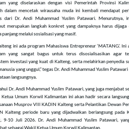
am yang diselaraskan dengan visi Pemerintah Provinsi Kali
h dalam mencetak wirausaha muda ini kembali mendapat per
s dari Dr. Andi Muhammad Yuslim Patawari. Menurutnya, ini
but merupakan langkah konkret yang dampaknya harus dijaga
 panjang melalui sosialisasi yang masif.
alteng ini ada program Mahasiswa Entrepreneur ‘MATANG’. Ini 
am yang sangat bagus untuk terus disosialisasikan agar te
stem investasi yang kuat di Kalteng, serta melahirkan penyedia 
manusia yang unggul,” tegas Dr. Andi Muhammad Yuslim Patawari
ataan langsungnya.
ahui Dr. Andi Muhammad Yuslim Patawari, yang juga menjabat s
 Ketua Umum Korwil Kalimantan ini akan hadir secara langsun
sanaan Musprov VIII KADIN Kalteng serta Pelantikan Dewan Pe
 Kalteng periode baru yang dijadwalkan berlangsung pada 
, 9-10 Juli 2026. Dr. Andi Muhammad Yuslim Patawari, yan
bat sebagai Wakil Ketua Umum Korwil Kalimantan.