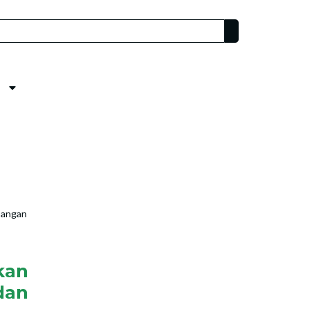
pangan
kan
an